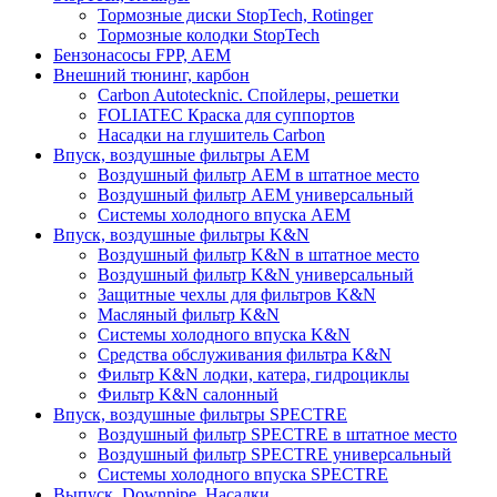
Тормозные диски StopTech, Rotinger
Тормозные колодки StopTech
Бензонасосы FPP, AEM
Внешний тюнинг, карбон
Carbon Autotecknic. Спойлеры, решетки
FOLIATEC Краска для суппортов
Насадки на глушитель Carbon
Впуск, воздушные фильтры AEM
Воздушный фильтр AEM в штатное место
Воздушный фильтр AEM универсальный
Системы холодного впуска AEM
Впуск, воздушные фильтры K&N
Воздушный фильтр K&N в штатное место
Воздушный фильтр K&N универсальный
Защитные чехлы для фильтров K&N
Масляный фильтр K&N
Системы холодного впуска K&N
Средства обслуживания фильтра K&N
Фильтр K&N лодки, катера, гидроциклы
Фильтр K&N салонный
Впуск, воздушные фильтры SPECTRE
Воздушный фильтр SPECTRE в штатное место
Воздушный фильтр SPECTRE универсальный
Системы холодного впуска SPECTRE
Выпуск. Downpipe. Насадки.