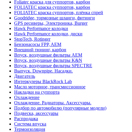
Foliatec краска для суппортов, карбон
FOLIATEC краска суппортов, карбон
FOLIATEC краска суппортов, плёнка спрей
Goodridge, тормозные шланги, фитинги
GPS ресиверы, Электроника, Burger
Hawk Performance колодки
Hawk Performance колодки, диски
StopTech, Rotinger
Бензонасосы FPP, AEM
Внешний тюнинг, карбон
Впуск, воздушные фильтры AEM
Впуск, воздушные фильтры K&N
Впуск, воздушные фильтры SPECTRE
Выпуск. Downpipe. Насадки.
Двигатель
Интеркулеры BlackRock Lab
Масло моторное, трансмиссионное
Накладки на суппорта
Охлаждение
Охлаждение. Радиаторы. Аксессуары.
Подбор по автомобилю (популярные модели)
Подвеска, аксессуары
Распродажа
Система впуска
Термоизоляция