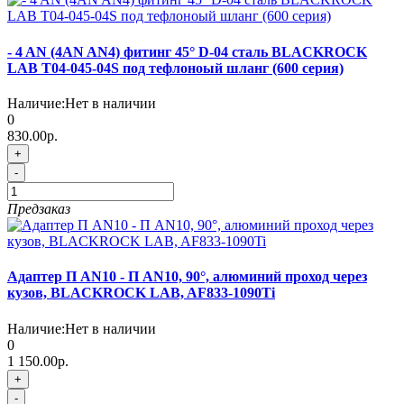
- 4 AN (4AN AN4) фитинг 45° D-04 сталь BLACKROCK
LAB T04-045-04S под тефлоноый шланг (600 серия)
Наличие:
Нет в наличии
0
830.00р.
+
-
Предзаказ
Адаптер П AN10 - П AN10, 90°, алюминий проход через
кузов, BLACKROCK LAB, AF833-1090Ti
Наличие:
Нет в наличии
0
1 150.00р.
+
-