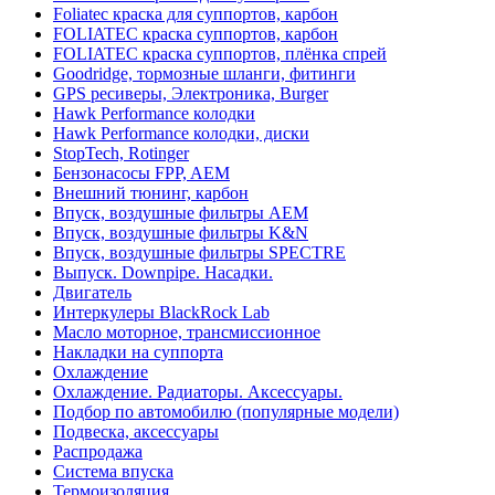
Foliatec краска для суппортов, карбон
FOLIATEC краска суппортов, карбон
FOLIATEC краска суппортов, плёнка спрей
Goodridge, тормозные шланги, фитинги
GPS ресиверы, Электроника, Burger
Hawk Performance колодки
Hawk Performance колодки, диски
StopTech, Rotinger
Бензонасосы FPP, AEM
Внешний тюнинг, карбон
Впуск, воздушные фильтры AEM
Впуск, воздушные фильтры K&N
Впуск, воздушные фильтры SPECTRE
Выпуск. Downpipe. Насадки.
Двигатель
Интеркулеры BlackRock Lab
Масло моторное, трансмиссионное
Накладки на суппорта
Охлаждение
Охлаждение. Радиаторы. Аксессуары.
Подбор по автомобилю (популярные модели)
Подвеска, аксессуары
Распродажа
Система впуска
Термоизоляция