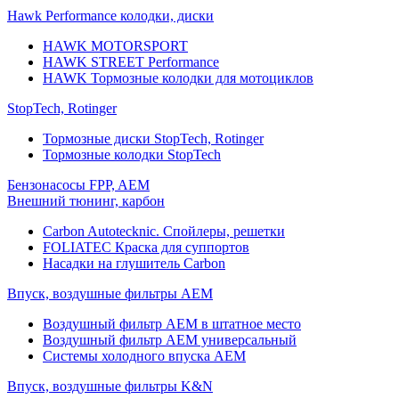
Hawk Performance колодки, диски
HAWK MOTORSPORT
HAWK STREET Performance
HAWK Тормозные колодки для мотоциклов
StopTech, Rotinger
Тормозные диски StopTech, Rotinger
Тормозные колодки StopTech
Бензонасосы FPP, AEM
Внешний тюнинг, карбон
Carbon Autotecknic. Спойлеры, решетки
FOLIATEC Краска для суппортов
Насадки на глушитель Carbon
Впуск, воздушные фильтры AEM
Воздушный фильтр AEM в штатное место
Воздушный фильтр AEM универсальный
Системы холодного впуска AEM
Впуск, воздушные фильтры K&N