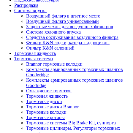
Распродажа
Система впуска
Воздушный фильтр в штатное место
Воздушный фильтр универсальный
Защитные чехлы для воздушных фильтров
Система холодного впуска
Средства обслуживания воздушного фильтра
Фильтр K&N лодки, катера, гидроциклы
Фильтр K&N салонный
Тормозная жидкость
Тормозная система
Brannor тормозные колодки
Комплекты армированных тормозных шлангов
Goodgridge
Комплекты армированных тормозных шлангов
Goodridge
Охлаждение тормозов
Тормозная жидкость
Тормозные диски
Тормозные диски Brannor
Тормозные колодки
Тормозные роторы
Тормозные системы Big Brake Kit, суппорта
Тормозные цилиндры. Регуляторы тормозных