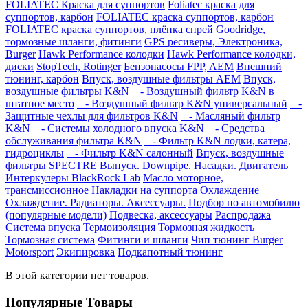
FOLIATEC Краска для суппортов
Foliatec краска для
суппортов, карбон
FOLIATEC краска суппортов, карбон
FOLIATEC краска суппортов, плёнка спрей
Goodridge,
тормозные шланги, фитинги
GPS ресиверы, Электроника,
Burger
Hawk Performance колодки
Hawk Performance колодки,
диски
StopTech, Rotinger
Бензонасосы FPP, AEM
Внешний
тюнинг, карбон
Впуск, воздушные фильтры AEM
Впуск,
воздушные фильтры K&N
- Воздушный фильтр K&N в
штатное место
- Воздушный фильтр K&N универсальный
-
Защитные чехлы для фильтров K&N
- Масляный фильтр
K&N
- Системы холодного впуска K&N
- Средства
обслуживания фильтра K&N
- Фильтр K&N лодки, катера,
гидроциклы
- Фильтр K&N салонный
Впуск, воздушные
фильтры SPECTRE
Выпуск. Downpipe. Насадки.
Двигатель
Интеркулеры BlackRock Lab
Масло моторное,
трансмиссионное
Накладки на суппорта
Охлаждение
Охлаждение. Радиаторы. Аксессуары.
Подбор по автомобилю
(популярные модели)
Подвеска, аксессуары
Распродажа
Система впуска
Термоизоляция
Тормозная жидкость
Тормозная система
Фитинги и шланги
Чип тюнинг Burger
Motorsport
Экипировка
Подкапотный тюнинг
В этой категории нет товаров.
Популярные Товары