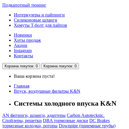
Подкапотный тюнинг
Интеркулеры и пайпинги
Силиконовые шланги
Хомуты T-болт для пайпов
Новинки
Хиты продаж
Акции
Instagram
Контакты
Корзина
покупок
: 0
Корзина
покупок
: 0
Ваша корзина пуста!
Главная
Впуск, воздушные фильтры K&N
Системы холодного впуска K&N
AN фитинги, шланги, адаптеры
Carbon Autotecknic.
Спойлеры, решетки
DBA тормозные диски
DC Brakes
тормозные колодки, роторы
Downpipe (приемные трубы)