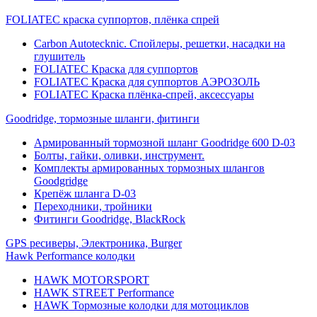
FOLIATEC краска суппортов, плёнка спрей
Carbon Autotecknic. Спойлеры, решетки, насадки на
глушитель
FOLIATEC Краска для суппортов
FOLIATEC Краска для суппортов АЭРОЗОЛЬ
FOLIATEC Краска плёнка-спрей, аксессуары
Goodridge, тормозные шланги, фитинги
Армированный тормозной шланг Goodridge 600 D-03
Болты, гайки, оливки, инструмент.
Комплекты армированных тормозных шлангов
Goodgridge
Крепёж шланга D-03
Переходники, тройники
Фитинги Goodridge, BlackRock
GPS ресиверы, Электроника, Burger
Hawk Performance колодки
HAWK MOTORSPORT
HAWK STREET Performance
HAWK Тормозные колодки для мотоциклов