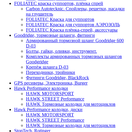
FOLIATEC краска суппортов, плёнка спрей
Carbon Autotecknic. Спойлеры, решетки, насадки
на глушитель
FOLIATEC Краска для суппортов
FOLIATEC Краска для суппортов АЭРОЗОЛЬ
FOLIATEC Краска плёнка-спрей, аксессуары
Goodridge, тормозные шланги, фитинги
Армированный тормозной шланг Goodridge 600
D-03
Болты, гайки, оливки, инструмент.
Комплекты армированных тормозных шлангов
Goodgridge
Крепёж шланга D-03
Переходники, тройники
Фитинги Goodridge, BlackRock
GPS ресиверы, Электроника, Burger
Hawk Performance колодки
HAWK MOTORSPORT
HAWK STREET Performance
HAWK Тормозные колодки для мотоциклов
Hawk Performance колодки, диски
HAWK MOTORSPORT
HAWK STREET Performance
HAWK Тормозные колодки для мотоциклов
StopTech, Rotinger