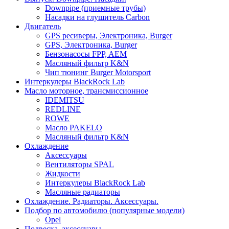
Downpipe (приемные трубы)
Насадки на глушитель Carbon
Двигатель
GPS ресиверы, Электроника, Burger
GPS, Электроника, Burger
Бензонасосы FPP, AEM
Масляный фильтр K&N
Чип тюнинг Burger Motorsport
Интеркулеры BlackRock Lab
Масло моторное, трансмиссионное
IDEMITSU
REDLINE
ROWE
Масло PAKELO
Масляный фильтр K&N
Охлаждение
Аксессуары
Вентиляторы SPAL
Жидкости
Интеркулеры BlackRock Lab
Масляные радиаторы
Охлаждение. Радиаторы. Аксессуары.
Подбор по автомобилю (популярные модели)
Opel
Подвеска, аксессуары