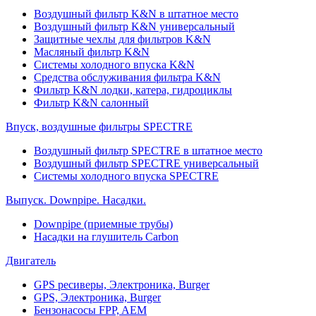
Воздушный фильтр K&N в штатное место
Воздушный фильтр K&N универсальный
Защитные чехлы для фильтров K&N
Масляный фильтр K&N
Системы холодного впуска K&N
Средства обслуживания фильтра K&N
Фильтр K&N лодки, катера, гидроциклы
Фильтр K&N салонный
Впуск, воздушные фильтры SPECTRE
Воздушный фильтр SPECTRE в штатное место
Воздушный фильтр SPECTRE универсальный
Системы холодного впуска SPECTRE
Выпуск. Downpipe. Насадки.
Downpipe (приемные трубы)
Насадки на глушитель Carbon
Двигатель
GPS ресиверы, Электроника, Burger
GPS, Электроника, Burger
Бензонасосы FPP, AEM