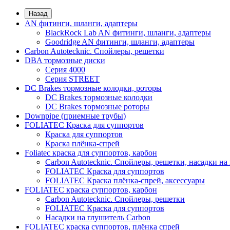
Назад
AN фитинги, шланги, адаптеры
BlackRock Lab AN фитинги, шланги, адаптеры
Goodridge AN фитинги, шланги, адаптеры
Carbon Autotecknic. Спойлеры, решетки
DBA тормозные диски
Серия 4000
Серия STREET
DC Brakes тормозные колодки, роторы
DC Brakes тормозные колодки
DC Brakes тормозные роторы
Downpipe (приемные трубы)
FOLIATEC Краска для суппортов
Краска для суппортов
Краска плёнка-спрей
Foliatec краска для суппортов, карбон
Carbon Autotecknic. Спойлеры, решетки, насадки на
FOLIATEC Краска для суппортов
FOLIATEC Краска плёнка-спрей, аксессуары
FOLIATEC краска суппортов, карбон
Carbon Autotecknic. Спойлеры, решетки
FOLIATEC Краска для суппортов
Насадки на глушитель Carbon
FOLIATEC краска суппортов, плёнка спрей