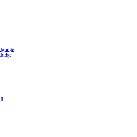
gridge
ridge
й.