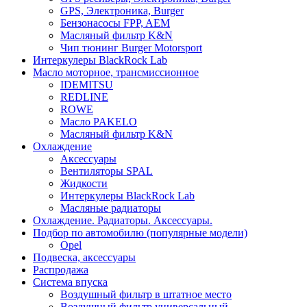
GPS, Электроника, Burger
Бензонасосы FPP, AEM
Масляный фильтр K&N
Чип тюнинг Burger Motorsport
Интеркулеры BlackRock Lab
Масло моторное, трансмиссионное
IDEMITSU
REDLINE
ROWE
Масло PAKELO
Масляный фильтр K&N
Охлаждение
Аксессуары
Вентиляторы SPAL
Жидкости
Интеркулеры BlackRock Lab
Масляные радиаторы
Охлаждение. Радиаторы. Аксессуары.
Подбор по автомобилю (популярные модели)
Opel
Подвеска, аксессуары
Распродажа
Система впуска
Воздушный фильтр в штатное место
Воздушный фильтр универсальный