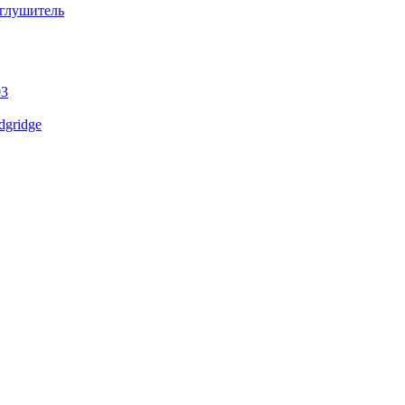
 глушитель
03
gridge