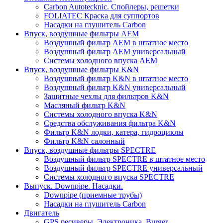
Carbon Autotecknic. Спойлеры, решетки
FOLIATEC Краска для суппортов
Насадки на глушитель Carbon
Впуск, воздушные фильтры AEM
Воздушный фильтр AEM в штатное место
Воздушный фильтр AEM универсальный
Системы холодного впуска AEM
Впуск, воздушные фильтры K&N
Воздушный фильтр K&N в штатное место
Воздушный фильтр K&N универсальный
Защитные чехлы для фильтров K&N
Масляный фильтр K&N
Системы холодного впуска K&N
Средства обслуживания фильтра K&N
Фильтр K&N лодки, катера, гидроциклы
Фильтр K&N салонный
Впуск, воздушные фильтры SPECTRE
Воздушный фильтр SPECTRE в штатное место
Воздушный фильтр SPECTRE универсальный
Системы холодного впуска SPECTRE
Выпуск. Downpipe. Насадки.
Downpipe (приемные трубы)
Насадки на глушитель Carbon
Двигатель
GPS ресиверы, Электроника, Burger