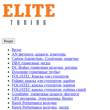
Везде
Везде
AN фитинги, шланги, адаптеры
Carbon Autotecknic. Спойлеры, решетки
DBA тормозные диски
DC Brakes тормозные колодки, роторы
Downpipe (приемные трубы)
FOLIATEC Краска для суппортов
Foliatec краска для суппортов, карбон
FOLIATEC краска суппортов, карбон
FOLIATEC краска суппортов, плёнка спрей
Goodridge, тормозные шланги, фитинги
GPS ресиверы, Электроника, Burger
Hawk Performance колодки
Hawk Performance колодки, диски