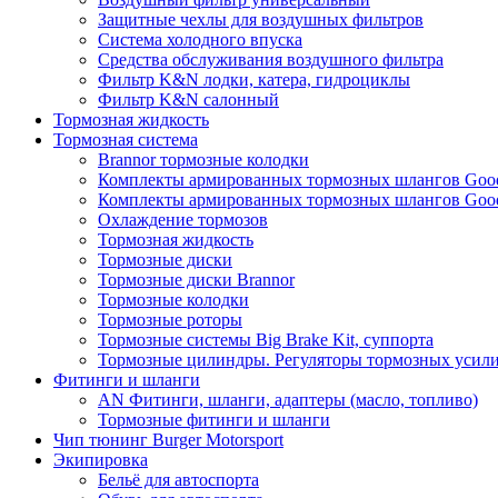
Защитные чехлы для воздушных фильтров
Система холодного впуска
Средства обслуживания воздушного фильтра
Фильтр K&N лодки, катера, гидроциклы
Фильтр K&N салонный
Тормозная жидкость
Тормозная система
Brannor тормозные колодки
Комплекты армированных тормозных шлангов Good
Комплекты армированных тормозных шлангов Good
Охлаждение тормозов
Тормозная жидкость
Тормозные диски
Тормозные диски Brannor
Тормозные колодки
Тормозные роторы
Тормозные системы Big Brake Kit, суппорта
Тормозные цилиндры. Регуляторы тормозных усили
Фитинги и шланги
AN Фитинги, шланги, адаптеры (масло, топливо)
Тормозные фитинги и шланги
Чип тюнинг Burger Motorsport
Экипировка
Бельё для автоспорта