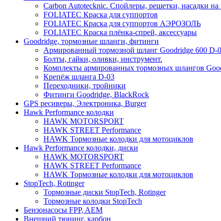
Carbon Autotecknic. Спойлеры, решетки, насадки на
FOLIATEC Краска для суппортов
FOLIATEC Краска для суппортов АЭРОЗОЛЬ
FOLIATEC Краска плёнка-спрей, аксессуары
Goodridge, тормозные шланги, фитинги
Армированный тормозной шланг Goodridge 600 D-
Болты, гайки, оливки, инструмент.
Комплекты армированных тормозных шлангов Good
Крепёж шланга D-03
Переходники, тройники
Фитинги Goodridge, BlackRock
GPS ресиверы, Электроника, Burger
Hawk Performance колодки
HAWK MOTORSPORT
HAWK STREET Performance
HAWK Тормозные колодки для мотоциклов
Hawk Performance колодки, диски
HAWK MOTORSPORT
HAWK STREET Performance
HAWK Тормозные колодки для мотоциклов
StopTech, Rotinger
Тормозные диски StopTech, Rotinger
Тормозные колодки StopTech
Бензонасосы FPP, AEM
Внешний тюнинг, карбон