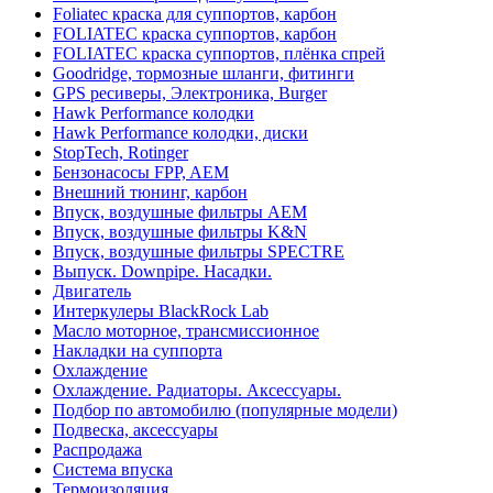
Foliatec краска для суппортов, карбон
FOLIATEC краска суппортов, карбон
FOLIATEC краска суппортов, плёнка спрей
Goodridge, тормозные шланги, фитинги
GPS ресиверы, Электроника, Burger
Hawk Performance колодки
Hawk Performance колодки, диски
StopTech, Rotinger
Бензонасосы FPP, AEM
Внешний тюнинг, карбон
Впуск, воздушные фильтры AEM
Впуск, воздушные фильтры K&N
Впуск, воздушные фильтры SPECTRE
Выпуск. Downpipe. Насадки.
Двигатель
Интеркулеры BlackRock Lab
Масло моторное, трансмиссионное
Накладки на суппорта
Охлаждение
Охлаждение. Радиаторы. Аксессуары.
Подбор по автомобилю (популярные модели)
Подвеска, аксессуары
Распродажа
Система впуска
Термоизоляция