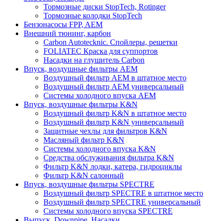
Тормозные диски StopTech, Rotinger
Тормозные колодки StopTech
Бензонасосы FPP, AEM
Внешний тюнинг, карбон
Carbon Autotecknic. Спойлеры, решетки
FOLIATEC Краска для суппортов
Насадки на глушитель Carbon
Впуск, воздушные фильтры AEM
Воздушный фильтр AEM в штатное место
Воздушный фильтр AEM универсальный
Системы холодного впуска AEM
Впуск, воздушные фильтры K&N
Воздушный фильтр K&N в штатное место
Воздушный фильтр K&N универсальный
Защитные чехлы для фильтров K&N
Масляный фильтр K&N
Системы холодного впуска K&N
Средства обслуживания фильтра K&N
Фильтр K&N лодки, катера, гидроциклы
Фильтр K&N салонный
Впуск, воздушные фильтры SPECTRE
Воздушный фильтр SPECTRE в штатное место
Воздушный фильтр SPECTRE универсальный
Системы холодного впуска SPECTRE
Выпуск. Downpipe. Насадки.