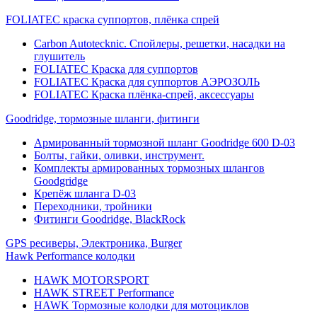
FOLIATEC краска суппортов, плёнка спрей
Carbon Autotecknic. Спойлеры, решетки, насадки на
глушитель
FOLIATEC Краска для суппортов
FOLIATEC Краска для суппортов АЭРОЗОЛЬ
FOLIATEC Краска плёнка-спрей, аксессуары
Goodridge, тормозные шланги, фитинги
Армированный тормозной шланг Goodridge 600 D-03
Болты, гайки, оливки, инструмент.
Комплекты армированных тормозных шлангов
Goodgridge
Крепёж шланга D-03
Переходники, тройники
Фитинги Goodridge, BlackRock
GPS ресиверы, Электроника, Burger
Hawk Performance колодки
HAWK MOTORSPORT
HAWK STREET Performance
HAWK Тормозные колодки для мотоциклов