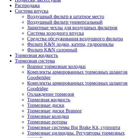
Распродажа
Система впуска
Воздушный фильтр в штатное место
Воздушный фильтр универсальный
Защитные чехлы для воздушных фильтров
Система холодного впуска
Средства обслуживания воздушного фильтра
Фильтр K&N лодки, катера, гидроциклы
Фильтр K&N салонный
Тормозная жидкость
Тормозная система
Brannor тормозные колодки
Комплекты армированных тормозных шлангов
Goodgridge
Комплекты армированных тормозных шлангов
Goodridge
Охлаждение тормозов
Тормозная жидкость
Тормозные диски
Тормозные диски Brannor
Тормозные колодки
Тормозные роторы
Тормозные системы Big Brake Kit, суппорта
Тормозные цилиндры. Регуляторы тормозных