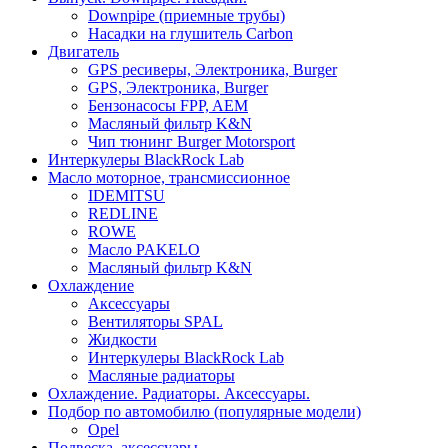
Downpipe (приемные трубы)
Насадки на глушитель Carbon
Двигатель
GPS ресиверы, Электроника, Burger
GPS, Электроника, Burger
Бензонасосы FPP, AEM
Масляный фильтр K&N
Чип тюнинг Burger Motorsport
Интеркулеры BlackRock Lab
Масло моторное, трансмиссионное
IDEMITSU
REDLINE
ROWE
Масло PAKELO
Масляный фильтр K&N
Охлаждение
Аксессуары
Вентиляторы SPAL
Жидкости
Интеркулеры BlackRock Lab
Масляные радиаторы
Охлаждение. Радиаторы. Аксессуары.
Подбор по автомобилю (популярные модели)
Opel
Подвеска, аксессуары