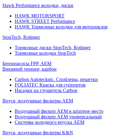
Hawk Performance колодки, диски
HAWK MOTORSPORT
HAWK STREET Performance
HAWK Тормозные колодки для мотоциклов
StopTech, Rotinger
Тормозные диски StopTech, Rotinger
Тормозные колодки StopTech
Бензонасосы FPP, AEM
Внешний тюнинг, карбон
Carbon Autotecknic. Спойлеры, решетки
FOLIATEC Краска для суппортов
Насадки на глушитель Carbon
Впуск, воздушные фильтры AEM
Воздушный фильтр AEM в штатное место
Воздушный фильтр AEM универсальный
Системы холодного впуска AEM
Впуск, воздушные фильтры K&N