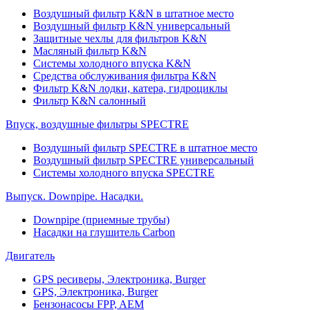
Воздушный фильтр K&N в штатное место
Воздушный фильтр K&N универсальный
Защитные чехлы для фильтров K&N
Масляный фильтр K&N
Системы холодного впуска K&N
Средства обслуживания фильтра K&N
Фильтр K&N лодки, катера, гидроциклы
Фильтр K&N салонный
Впуск, воздушные фильтры SPECTRE
Воздушный фильтр SPECTRE в штатное место
Воздушный фильтр SPECTRE универсальный
Системы холодного впуска SPECTRE
Выпуск. Downpipe. Насадки.
Downpipe (приемные трубы)
Насадки на глушитель Carbon
Двигатель
GPS ресиверы, Электроника, Burger
GPS, Электроника, Burger
Бензонасосы FPP, AEM