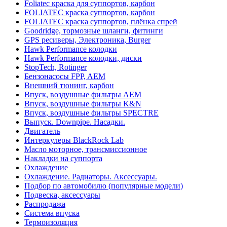
Foliatec краска для суппортов, карбон
FOLIATEC краска суппортов, карбон
FOLIATEC краска суппортов, плёнка спрей
Goodridge, тормозные шланги, фитинги
GPS ресиверы, Электроника, Burger
Hawk Performance колодки
Hawk Performance колодки, диски
StopTech, Rotinger
Бензонасосы FPP, AEM
Внешний тюнинг, карбон
Впуск, воздушные фильтры AEM
Впуск, воздушные фильтры K&N
Впуск, воздушные фильтры SPECTRE
Выпуск. Downpipe. Насадки.
Двигатель
Интеркулеры BlackRock Lab
Масло моторное, трансмиссионное
Накладки на суппорта
Охлаждение
Охлаждение. Радиаторы. Аксессуары.
Подбор по автомобилю (популярные модели)
Подвеска, аксессуары
Распродажа
Система впуска
Термоизоляция