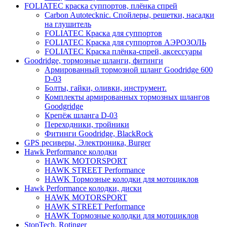
FOLIATEC краска суппортов, плёнка спрей
Carbon Autotecknic. Спойлеры, решетки, насадки
на глушитель
FOLIATEC Краска для суппортов
FOLIATEC Краска для суппортов АЭРОЗОЛЬ
FOLIATEC Краска плёнка-спрей, аксессуары
Goodridge, тормозные шланги, фитинги
Армированный тормозной шланг Goodridge 600
D-03
Болты, гайки, оливки, инструмент.
Комплекты армированных тормозных шлангов
Goodgridge
Крепёж шланга D-03
Переходники, тройники
Фитинги Goodridge, BlackRock
GPS ресиверы, Электроника, Burger
Hawk Performance колодки
HAWK MOTORSPORT
HAWK STREET Performance
HAWK Тормозные колодки для мотоциклов
Hawk Performance колодки, диски
HAWK MOTORSPORT
HAWK STREET Performance
HAWK Тормозные колодки для мотоциклов
StopTech, Rotinger