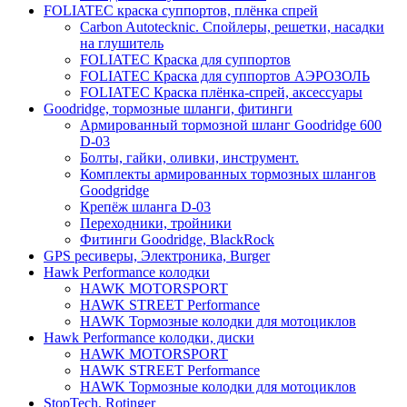
FOLIATEC краска суппортов, плёнка спрей
Carbon Autotecknic. Спойлеры, решетки, насадки
на глушитель
FOLIATEC Краска для суппортов
FOLIATEC Краска для суппортов АЭРОЗОЛЬ
FOLIATEC Краска плёнка-спрей, аксессуары
Goodridge, тормозные шланги, фитинги
Армированный тормозной шланг Goodridge 600
D-03
Болты, гайки, оливки, инструмент.
Комплекты армированных тормозных шлангов
Goodgridge
Крепёж шланга D-03
Переходники, тройники
Фитинги Goodridge, BlackRock
GPS ресиверы, Электроника, Burger
Hawk Performance колодки
HAWK MOTORSPORT
HAWK STREET Performance
HAWK Тормозные колодки для мотоциклов
Hawk Performance колодки, диски
HAWK MOTORSPORT
HAWK STREET Performance
HAWK Тормозные колодки для мотоциклов
StopTech, Rotinger