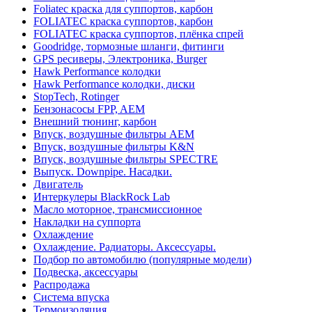
Foliatec краска для суппортов, карбон
FOLIATEC краска суппортов, карбон
FOLIATEC краска суппортов, плёнка спрей
Goodridge, тормозные шланги, фитинги
GPS ресиверы, Электроника, Burger
Hawk Performance колодки
Hawk Performance колодки, диски
StopTech, Rotinger
Бензонасосы FPP, AEM
Внешний тюнинг, карбон
Впуск, воздушные фильтры AEM
Впуск, воздушные фильтры K&N
Впуск, воздушные фильтры SPECTRE
Выпуск. Downpipe. Насадки.
Двигатель
Интеркулеры BlackRock Lab
Масло моторное, трансмиссионное
Накладки на суппорта
Охлаждение
Охлаждение. Радиаторы. Аксессуары.
Подбор по автомобилю (популярные модели)
Подвеска, аксессуары
Распродажа
Система впуска
Термоизоляция