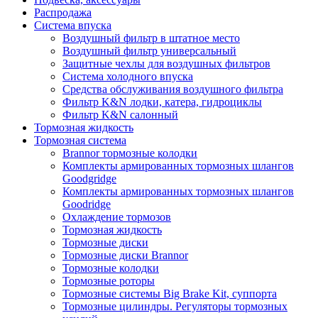
Распродажа
Система впуска
Воздушный фильтр в штатное место
Воздушный фильтр универсальный
Защитные чехлы для воздушных фильтров
Система холодного впуска
Средства обслуживания воздушного фильтра
Фильтр K&N лодки, катера, гидроциклы
Фильтр K&N салонный
Тормозная жидкость
Тормозная система
Brannor тормозные колодки
Комплекты армированных тормозных шлангов
Goodgridge
Комплекты армированных тормозных шлангов
Goodridge
Охлаждение тормозов
Тормозная жидкость
Тормозные диски
Тормозные диски Brannor
Тормозные колодки
Тормозные роторы
Тормозные системы Big Brake Kit, суппорта
Тормозные цилиндры. Регуляторы тормозных