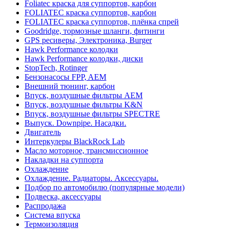
Foliatec краска для суппортов, карбон
FOLIATEC краска суппортов, карбон
FOLIATEC краска суппортов, плёнка спрей
Goodridge, тормозные шланги, фитинги
GPS ресиверы, Электроника, Burger
Hawk Performance колодки
Hawk Performance колодки, диски
StopTech, Rotinger
Бензонасосы FPP, AEM
Внешний тюнинг, карбон
Впуск, воздушные фильтры AEM
Впуск, воздушные фильтры K&N
Впуск, воздушные фильтры SPECTRE
Выпуск. Downpipe. Насадки.
Двигатель
Интеркулеры BlackRock Lab
Масло моторное, трансмиссионное
Накладки на суппорта
Охлаждение
Охлаждение. Радиаторы. Аксессуары.
Подбор по автомобилю (популярные модели)
Подвеска, аксессуары
Распродажа
Система впуска
Термоизоляция