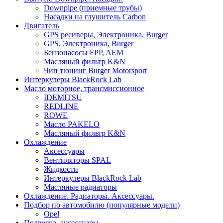
Downpipe (приемные трубы)
Насадки на глушитель Carbon
Двигатель
GPS ресиверы, Электроника, Burger
GPS, Электроника, Burger
Бензонасосы FPP, AEM
Масляный фильтр K&N
Чип тюнинг Burger Motorsport
Интеркулеры BlackRock Lab
Масло моторное, трансмиссионное
IDEMITSU
REDLINE
ROWE
Масло PAKELO
Масляный фильтр K&N
Охлаждение
Аксессуары
Вентиляторы SPAL
Жидкости
Интеркулеры BlackRock Lab
Масляные радиаторы
Охлаждение. Радиаторы. Аксессуары.
Подбор по автомобилю (популярные модели)
Opel
Подвеска, аксессуары