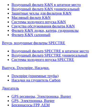
Воздушный фильтр K&N в штатное место
Воздушный фильтр K&N универсальный
Защитные чехлы для фильтров K&N
Масляный фильтр K&N
Системы холодного впуска K&N
Средства обслуживания фильтра K&N
Фильтр K&N лодки, катера, гидроциклы
Фильтр K&N салонный
Впуск, воздушные фильтры SPECTRE
Воздушный фильтр SPECTRE в штатное место
Воздушный фильтр SPECTRE универсальный
Системы холодного впуска SPECTRE
Выпуск. Downpipe. Насадки.
Downpipe (приемные трубы)
Насадки на глушитель Carbon
Двигатель
GPS ресиверы, Электроника, Burger
GPS, Электроника, Burger
Бензонасосы FPP, AEM