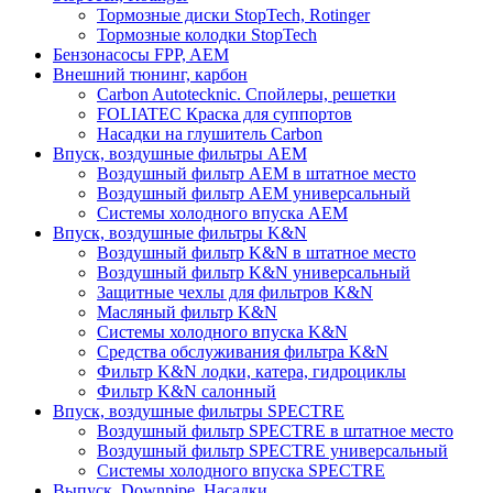
Тормозные диски StopTech, Rotinger
Тормозные колодки StopTech
Бензонасосы FPP, AEM
Внешний тюнинг, карбон
Carbon Autotecknic. Спойлеры, решетки
FOLIATEC Краска для суппортов
Насадки на глушитель Carbon
Впуск, воздушные фильтры AEM
Воздушный фильтр AEM в штатное место
Воздушный фильтр AEM универсальный
Системы холодного впуска AEM
Впуск, воздушные фильтры K&N
Воздушный фильтр K&N в штатное место
Воздушный фильтр K&N универсальный
Защитные чехлы для фильтров K&N
Масляный фильтр K&N
Системы холодного впуска K&N
Средства обслуживания фильтра K&N
Фильтр K&N лодки, катера, гидроциклы
Фильтр K&N салонный
Впуск, воздушные фильтры SPECTRE
Воздушный фильтр SPECTRE в штатное место
Воздушный фильтр SPECTRE универсальный
Системы холодного впуска SPECTRE
Выпуск. Downpipe. Насадки.