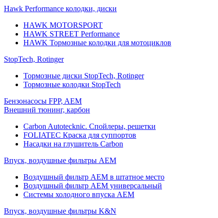
Hawk Performance колодки, диски
HAWK MOTORSPORT
HAWK STREET Performance
HAWK Тормозные колодки для мотоциклов
StopTech, Rotinger
Тормозные диски StopTech, Rotinger
Тормозные колодки StopTech
Бензонасосы FPP, AEM
Внешний тюнинг, карбон
Carbon Autotecknic. Спойлеры, решетки
FOLIATEC Краска для суппортов
Насадки на глушитель Carbon
Впуск, воздушные фильтры AEM
Воздушный фильтр AEM в штатное место
Воздушный фильтр AEM универсальный
Системы холодного впуска AEM
Впуск, воздушные фильтры K&N