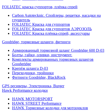
FOLIATEC краска суппортов, плёнка спрей
Carbon Autotecknic. Спойлеры, решетки, насадки на
глушитель
FOLIATEC Краска для суппортов
FOLIATEC Краска для суппортов АЭРОЗОЛЬ
FOLIATEC Краска плёнка-спрей, аксессуары
Goodridge, тормозные шланги, фитинги
Армированный тормозной шланг Goodridge 600 D-03
Болты, гайки, оливки, инструмент.
Комплекты армированных тормозных шлангов
Goodgridge
Крепёж шланга D-03
Переходники, тройники
Фитинги Goodridge, BlackRock
GPS ресиверы, Электроника, Burger
Hawk Performance колодки
HAWK MOTORSPORT
HAWK STREET Performance
HAWK Тормозные колодки для мотоциклов