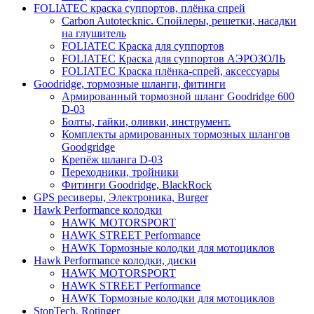
FOLIATEC краска суппортов, плёнка спрей
Carbon Autotecknic. Спойлеры, решетки, насадки
на глушитель
FOLIATEC Краска для суппортов
FOLIATEC Краска для суппортов АЭРОЗОЛЬ
FOLIATEC Краска плёнка-спрей, аксессуары
Goodridge, тормозные шланги, фитинги
Армированный тормозной шланг Goodridge 600
D-03
Болты, гайки, оливки, инструмент.
Комплекты армированных тормозных шлангов
Goodgridge
Крепёж шланга D-03
Переходники, тройники
Фитинги Goodridge, BlackRock
GPS ресиверы, Электроника, Burger
Hawk Performance колодки
HAWK MOTORSPORT
HAWK STREET Performance
HAWK Тормозные колодки для мотоциклов
Hawk Performance колодки, диски
HAWK MOTORSPORT
HAWK STREET Performance
HAWK Тормозные колодки для мотоциклов
StopTech, Rotinger