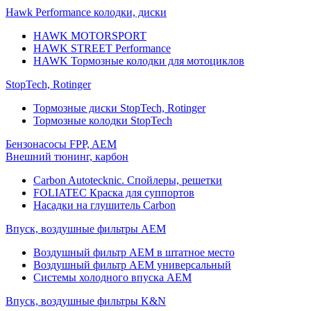
Hawk Performance колодки, диски
HAWK MOTORSPORT
HAWK STREET Performance
HAWK Тормозные колодки для мотоциклов
StopTech, Rotinger
Тормозные диски StopTech, Rotinger
Тормозные колодки StopTech
Бензонасосы FPP, AEM
Внешний тюнинг, карбон
Carbon Autotecknic. Спойлеры, решетки
FOLIATEC Краска для суппортов
Насадки на глушитель Carbon
Впуск, воздушные фильтры AEM
Воздушный фильтр AEM в штатное место
Воздушный фильтр AEM универсальный
Системы холодного впуска AEM
Впуск, воздушные фильтры K&N