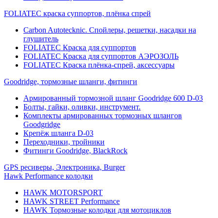
FOLIATEC краска суппортов, плёнка спрей
Carbon Autotecknic. Спойлеры, решетки, насадки на
глушитель
FOLIATEC Краска для суппортов
FOLIATEC Краска для суппортов АЭРОЗОЛЬ
FOLIATEC Краска плёнка-спрей, аксессуары
Goodridge, тормозные шланги, фитинги
Армированный тормозной шланг Goodridge 600 D-03
Болты, гайки, оливки, инструмент.
Комплекты армированных тормозных шлангов
Goodgridge
Крепёж шланга D-03
Переходники, тройники
Фитинги Goodridge, BlackRock
GPS ресиверы, Электроника, Burger
Hawk Performance колодки
HAWK MOTORSPORT
HAWK STREET Performance
HAWK Тормозные колодки для мотоциклов