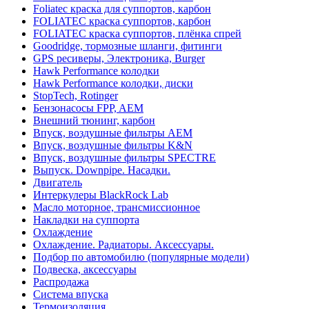
Foliatec краска для суппортов, карбон
FOLIATEC краска суппортов, карбон
FOLIATEC краска суппортов, плёнка спрей
Goodridge, тормозные шланги, фитинги
GPS ресиверы, Электроника, Burger
Hawk Performance колодки
Hawk Performance колодки, диски
StopTech, Rotinger
Бензонасосы FPP, AEM
Внешний тюнинг, карбон
Впуск, воздушные фильтры AEM
Впуск, воздушные фильтры K&N
Впуск, воздушные фильтры SPECTRE
Выпуск. Downpipe. Насадки.
Двигатель
Интеркулеры BlackRock Lab
Масло моторное, трансмиссионное
Накладки на суппорта
Охлаждение
Охлаждение. Радиаторы. Аксессуары.
Подбор по автомобилю (популярные модели)
Подвеска, аксессуары
Распродажа
Система впуска
Термоизоляция