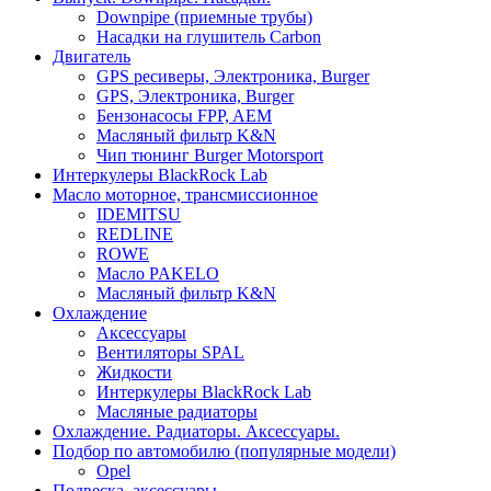
Downpipe (приемные трубы)
Насадки на глушитель Carbon
Двигатель
GPS ресиверы, Электроника, Burger
GPS, Электроника, Burger
Бензонасосы FPP, AEM
Масляный фильтр K&N
Чип тюнинг Burger Motorsport
Интеркулеры BlackRock Lab
Масло моторное, трансмиссионное
IDEMITSU
REDLINE
ROWE
Масло PAKELO
Масляный фильтр K&N
Охлаждение
Аксессуары
Вентиляторы SPAL
Жидкости
Интеркулеры BlackRock Lab
Масляные радиаторы
Охлаждение. Радиаторы. Аксессуары.
Подбор по автомобилю (популярные модели)
Opel
Подвеска, аксессуары