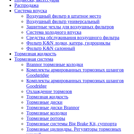
Распродажа
Система впуска
Воздушный фильтр в штатное место
Воздушный фильтр универсальный
Защитные чехлы для воздушных фильтров
Система холодного впуска
Средства обслуживания воздушного фильтра
Фильтр K&N лодки, катера, гидроциклы
Фильтр K&N салонный
Тормозная жидкость
Тормозная система
Brannor тормозные колодки
Комплекты армированных тормозных шлангов
Goodgridge
Комплекты армированных тормозных шлангов
Goodridge
Охлаждение тормозов
Тормозная жидкость
Тормозные диски
Тормозные диски Brannor
Тормозные колодки
Тормозные роторы
Тормозные системы Big Brake Kit, суппорта
Тормозные цилиндры. Регуляторы тормозных