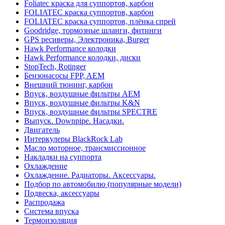
Foliatec краска для суппортов, карбон
FOLIATEC краска суппортов, карбон
FOLIATEC краска суппортов, плёнка спрей
Goodridge, тормозные шланги, фитинги
GPS ресиверы, Электроника, Burger
Hawk Performance колодки
Hawk Performance колодки, диски
StopTech, Rotinger
Бензонасосы FPP, AEM
Внешний тюнинг, карбон
Впуск, воздушные фильтры AEM
Впуск, воздушные фильтры K&N
Впуск, воздушные фильтры SPECTRE
Выпуск. Downpipe. Насадки.
Двигатель
Интеркулеры BlackRock Lab
Масло моторное, трансмиссионное
Накладки на суппорта
Охлаждение
Охлаждение. Радиаторы. Аксессуары.
Подбор по автомобилю (популярные модели)
Подвеска, аксессуары
Распродажа
Система впуска
Термоизоляция