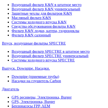
Воздушный фильтр K&N в штатное место
Воздушный фильтр K&N универсальный
Защитные чехлы для фильтров K&N
Масляный фильтр K&N
Системы холодного впуска K&N
Средства обслуживания фильтра K&N
Фильтр K&N лодки, катера, гидроциклы
Фильтр K&N салонный
Впуск, воздушные фильтры SPECTRE
Воздушный фильтр SPECTRE в штатное место
Воздушный фильтр SPECTRE универсальный
Системы холодного впуска SPECTRE
Выпуск. Downpipe. Насадки.
Downpipe (приемные трубы)
Насадки на глушитель Carbon
Двигатель
GPS ресиверы, Электроника, Burger
GPS, Электроника, Burger
Бензонасосы FPP, AEM