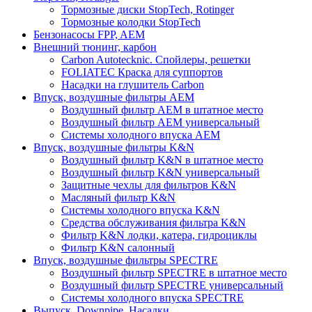
Тормозные диски StopTech, Rotinger
Тормозные колодки StopTech
Бензонасосы FPP, AEM
Внешний тюнинг, карбон
Carbon Autotecknic. Спойлеры, решетки
FOLIATEC Краска для суппортов
Насадки на глушитель Carbon
Впуск, воздушные фильтры AEM
Воздушный фильтр AEM в штатное место
Воздушный фильтр AEM универсальный
Системы холодного впуска AEM
Впуск, воздушные фильтры K&N
Воздушный фильтр K&N в штатное место
Воздушный фильтр K&N универсальный
Защитные чехлы для фильтров K&N
Масляный фильтр K&N
Системы холодного впуска K&N
Средства обслуживания фильтра K&N
Фильтр K&N лодки, катера, гидроциклы
Фильтр K&N салонный
Впуск, воздушные фильтры SPECTRE
Воздушный фильтр SPECTRE в штатное место
Воздушный фильтр SPECTRE универсальный
Системы холодного впуска SPECTRE
Выпуск. Downpipe. Насадки.