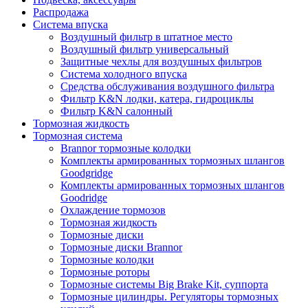
Распродажа
Система впуска
Воздушный фильтр в штатное место
Воздушный фильтр универсальный
Защитные чехлы для воздушных фильтров
Система холодного впуска
Средства обслуживания воздушного фильтра
Фильтр K&N лодки, катера, гидроциклы
Фильтр K&N салонный
Тормозная жидкость
Тормозная система
Brannor тормозные колодки
Комплекты армированных тормозных шлангов
Goodgridge
Комплекты армированных тормозных шлангов
Goodridge
Охлаждение тормозов
Тормозная жидкость
Тормозные диски
Тормозные диски Brannor
Тормозные колодки
Тормозные роторы
Тормозные системы Big Brake Kit, суппорта
Тормозные цилиндры. Регуляторы тормозных