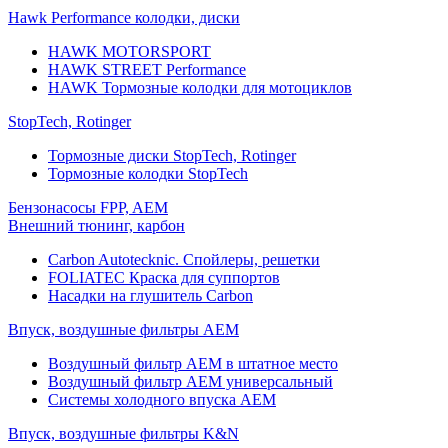
Hawk Performance колодки, диски
HAWK MOTORSPORT
HAWK STREET Performance
HAWK Тормозные колодки для мотоциклов
StopTech, Rotinger
Тормозные диски StopTech, Rotinger
Тормозные колодки StopTech
Бензонасосы FPP, AEM
Внешний тюнинг, карбон
Carbon Autotecknic. Спойлеры, решетки
FOLIATEC Краска для суппортов
Насадки на глушитель Carbon
Впуск, воздушные фильтры AEM
Воздушный фильтр AEM в штатное место
Воздушный фильтр AEM универсальный
Системы холодного впуска AEM
Впуск, воздушные фильтры K&N