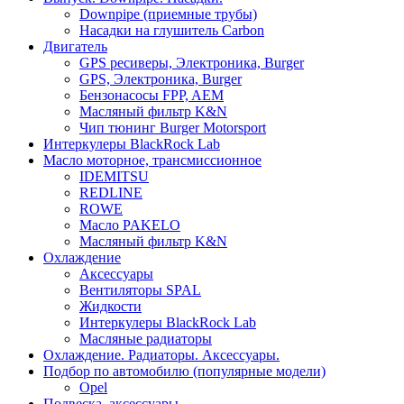
Downpipe (приемные трубы)
Насадки на глушитель Carbon
Двигатель
GPS ресиверы, Электроника, Burger
GPS, Электроника, Burger
Бензонасосы FPP, AEM
Масляный фильтр K&N
Чип тюнинг Burger Motorsport
Интеркулеры BlackRock Lab
Масло моторное, трансмиссионное
IDEMITSU
REDLINE
ROWE
Масло PAKELO
Масляный фильтр K&N
Охлаждение
Аксессуары
Вентиляторы SPAL
Жидкости
Интеркулеры BlackRock Lab
Масляные радиаторы
Охлаждение. Радиаторы. Аксессуары.
Подбор по автомобилю (популярные модели)
Opel
Подвеска, аксессуары