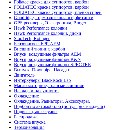
Foliatec краска для суппортов, карбон
FOLIATEC краска суппортов, карбон
FOLIATEC краска суппортов, плёнка спрей
Goodridge, тормозные шланги, фитинги
GPS ресиверы, Электроника, Burger
Hawk Performance колодки
Hawk Performance колодки, диски
StopTech, Rotinger
Бензонасосы FPP, AEM
Внешний тюнинг, карбон
Впуск, воздушные фильтры AEM
Впуск, воздушные фильтры K&N
Впуск, воздушные фильтры SPECTRE
Выпуск. Downpipe. Насадки.
Двигатель
Интеркулеры BlackRock Lab
Масло моторное, трансмиссионное
Накладки на суппорта
Охлаждение
Охлаждение. Радиаторы. Аксессуары.
Подбор по автомобилю (популярные модели)
Подвеска, аксессуары
Распродажа
Система впуска
Термоизоляция