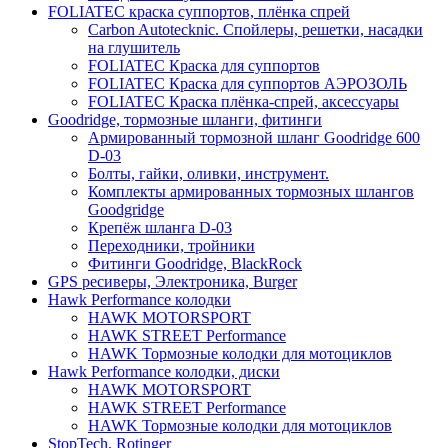
FOLIATEC краска суппортов, плёнка спрей
Carbon Autotecknic. Спойлеры, решетки, насадки
на глушитель
FOLIATEC Краска для суппортов
FOLIATEC Краска для суппортов АЭРОЗОЛЬ
FOLIATEC Краска плёнка-спрей, аксессуары
Goodridge, тормозные шланги, фитинги
Армированный тормозной шланг Goodridge 600
D-03
Болты, гайки, оливки, инструмент.
Комплекты армированных тормозных шлангов
Goodgridge
Крепёж шланга D-03
Переходники, тройники
Фитинги Goodridge, BlackRock
GPS ресиверы, Электроника, Burger
Hawk Performance колодки
HAWK MOTORSPORT
HAWK STREET Performance
HAWK Тормозные колодки для мотоциклов
Hawk Performance колодки, диски
HAWK MOTORSPORT
HAWK STREET Performance
HAWK Тормозные колодки для мотоциклов
StopTech, Rotinger