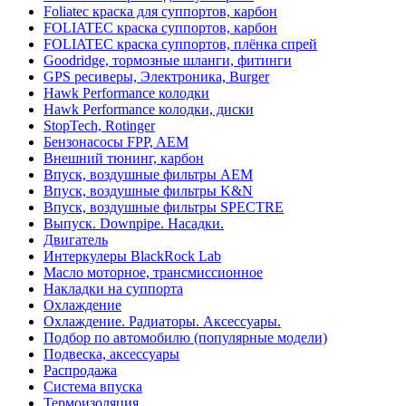
Foliatec краска для суппортов, карбон
FOLIATEC краска суппортов, карбон
FOLIATEC краска суппортов, плёнка спрей
Goodridge, тормозные шланги, фитинги
GPS ресиверы, Электроника, Burger
Hawk Performance колодки
Hawk Performance колодки, диски
StopTech, Rotinger
Бензонасосы FPP, AEM
Внешний тюнинг, карбон
Впуск, воздушные фильтры AEM
Впуск, воздушные фильтры K&N
Впуск, воздушные фильтры SPECTRE
Выпуск. Downpipe. Насадки.
Двигатель
Интеркулеры BlackRock Lab
Масло моторное, трансмиссионное
Накладки на суппорта
Охлаждение
Охлаждение. Радиаторы. Аксессуары.
Подбор по автомобилю (популярные модели)
Подвеска, аксессуары
Распродажа
Система впуска
Термоизоляция