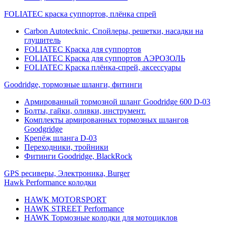
FOLIATEC краска суппортов, плёнка спрей
Carbon Autotecknic. Спойлеры, решетки, насадки на
глушитель
FOLIATEC Краска для суппортов
FOLIATEC Краска для суппортов АЭРОЗОЛЬ
FOLIATEC Краска плёнка-спрей, аксессуары
Goodridge, тормозные шланги, фитинги
Армированный тормозной шланг Goodridge 600 D-03
Болты, гайки, оливки, инструмент.
Комплекты армированных тормозных шлангов
Goodgridge
Крепёж шланга D-03
Переходники, тройники
Фитинги Goodridge, BlackRock
GPS ресиверы, Электроника, Burger
Hawk Performance колодки
HAWK MOTORSPORT
HAWK STREET Performance
HAWK Тормозные колодки для мотоциклов