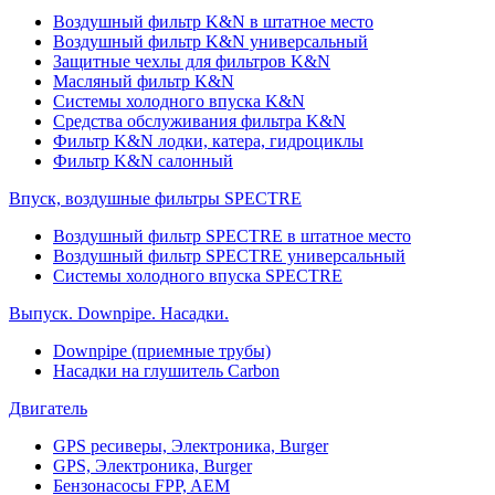
Воздушный фильтр K&N в штатное место
Воздушный фильтр K&N универсальный
Защитные чехлы для фильтров K&N
Масляный фильтр K&N
Системы холодного впуска K&N
Средства обслуживания фильтра K&N
Фильтр K&N лодки, катера, гидроциклы
Фильтр K&N салонный
Впуск, воздушные фильтры SPECTRE
Воздушный фильтр SPECTRE в штатное место
Воздушный фильтр SPECTRE универсальный
Системы холодного впуска SPECTRE
Выпуск. Downpipe. Насадки.
Downpipe (приемные трубы)
Насадки на глушитель Carbon
Двигатель
GPS ресиверы, Электроника, Burger
GPS, Электроника, Burger
Бензонасосы FPP, AEM