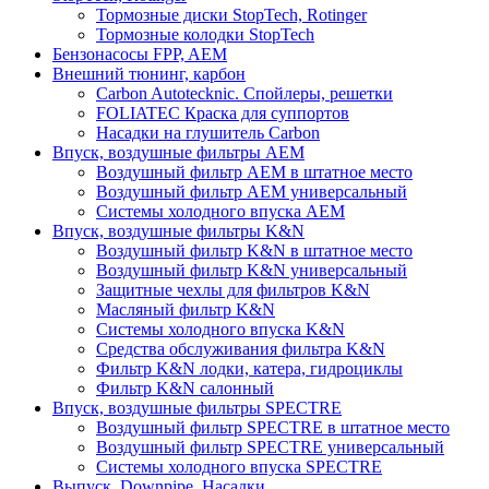
Тормозные диски StopTech, Rotinger
Тормозные колодки StopTech
Бензонасосы FPP, AEM
Внешний тюнинг, карбон
Carbon Autotecknic. Спойлеры, решетки
FOLIATEC Краска для суппортов
Насадки на глушитель Carbon
Впуск, воздушные фильтры AEM
Воздушный фильтр AEM в штатное место
Воздушный фильтр AEM универсальный
Системы холодного впуска AEM
Впуск, воздушные фильтры K&N
Воздушный фильтр K&N в штатное место
Воздушный фильтр K&N универсальный
Защитные чехлы для фильтров K&N
Масляный фильтр K&N
Системы холодного впуска K&N
Средства обслуживания фильтра K&N
Фильтр K&N лодки, катера, гидроциклы
Фильтр K&N салонный
Впуск, воздушные фильтры SPECTRE
Воздушный фильтр SPECTRE в штатное место
Воздушный фильтр SPECTRE универсальный
Системы холодного впуска SPECTRE
Выпуск. Downpipe. Насадки.