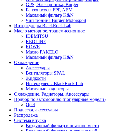
GPS, Электроника, Burger
Бензонасосы FPP, AEM
Масляный фильтр K&N
Чип тюнинг Burger Motorsport
Интеркулеры BlackRock Lab
Масло моторное, трансмиссионное
IDEMITSU
REDLINE
ROWE
Масло PAKELO
Масляный фильтр K&N
Охлаждение
Аксессуары
Вентиляторы SPAL
Жидкости
Интеркулеры BlackRock Lab
Масляные радиаторы
Охлаждение. Радиаторы. Аксессуары.
Подбор по автомобилю (популярные модели)
Opel
Подвеска, аксессуары
Распродажа
Система впуска
Воздушный фильтр в штатное место
Воздушный фильтр универсальный