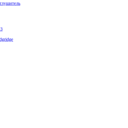
 глушитель
03
gridge