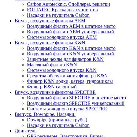
Carbon Autotecknic. Спойлеры, решетки
FOLIATEC Краска для суппортов
Насадки на глушитель Carbon
Впуск, воздушные фильтры AEM
Воздушный фильтр AEM в штатное место
Воздушный фильтр AEM универсальный
Системы холодного впуска AEM
Впуск, воздушные фильтры K&N
Воздушный фильтр K&N в штатное место
Воздушный фильтр K&N универсальный
Защитные чехлы для фильтров K&N
Масляный фильтр K&N
Системы холодного впуска K&N
Средства обслуживания фильтра K&N
Фильтр K&N лодки, катера, гидроциклы
Фильтр K&N салонный
Впуск, воздушные фильтры SPECTRE
Воздушный фильтр SPECTRE в штатное место
Воздушный фильтр SPECTRE универсальный
Системы холодного впуска SPECTRE
Выпуск. Downpipe. Насадки.
Downpipe (приемные трубы)
Насадки на глушитель Carbon
Двигатель
GPS ресиверы, Электроника, Burger