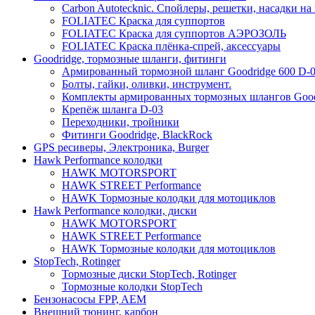
Carbon Autotecknic. Спойлеры, решетки, насадки на
FOLIATEC Краска для суппортов
FOLIATEC Краска для суппортов АЭРОЗОЛЬ
FOLIATEC Краска плёнка-спрей, аксессуары
Goodridge, тормозные шланги, фитинги
Армированный тормозной шланг Goodridge 600 D-
Болты, гайки, оливки, инструмент.
Комплекты армированных тормозных шлангов Good
Крепёж шланга D-03
Переходники, тройники
Фитинги Goodridge, BlackRock
GPS ресиверы, Электроника, Burger
Hawk Performance колодки
HAWK MOTORSPORT
HAWK STREET Performance
HAWK Тормозные колодки для мотоциклов
Hawk Performance колодки, диски
HAWK MOTORSPORT
HAWK STREET Performance
HAWK Тормозные колодки для мотоциклов
StopTech, Rotinger
Тормозные диски StopTech, Rotinger
Тормозные колодки StopTech
Бензонасосы FPP, AEM
Внешний тюнинг, карбон