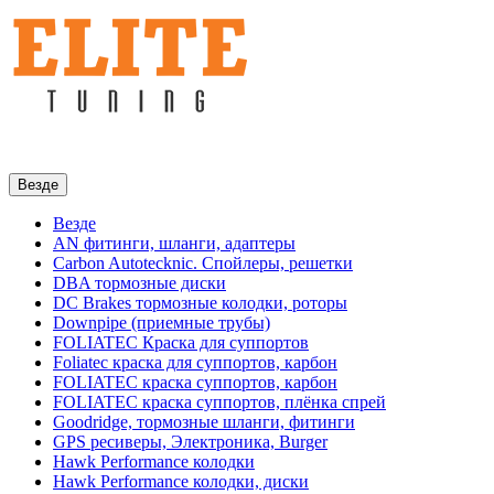
Везде
Везде
AN фитинги, шланги, адаптеры
Carbon Autotecknic. Спойлеры, решетки
DBA тормозные диски
DC Brakes тормозные колодки, роторы
Downpipe (приемные трубы)
FOLIATEC Краска для суппортов
Foliatec краска для суппортов, карбон
FOLIATEC краска суппортов, карбон
FOLIATEC краска суппортов, плёнка спрей
Goodridge, тормозные шланги, фитинги
GPS ресиверы, Электроника, Burger
Hawk Performance колодки
Hawk Performance колодки, диски