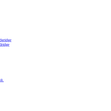
gridge
ridge
й.