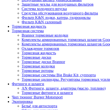
Защитные чехлы для воздушных фильтров
Система холодного впуска
Средства обслуживания воздушного фильтра
Фильтр K&N лодки, катера, гидроциклы
Фильтр K&N салонный
Тормозная жидкость
Тормозная система
Brannor тормозные колодки
Комплекты армированных тормозных шлангов Good
Комплекты армированных тормозных шлангов Good
Охлаждение тормозов
Тормозная жидкость
Тормозные диски
Тормозные диски Brannor
Тормозные колодки
Тормозные роторы
Тормозные системы Big Brake Kit, суппорта
Тормозные цилиндры. Регуляторы тормозных усили
Фитинги и шланги
AN Фитинги, шланги, адаптеры (масло, топливо)
Тормозные фитинги и шланги
Чип тюнинг Burger Motorsport
Экипировка
Бельё для автоспорта