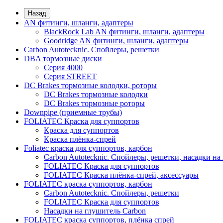
Назад
AN фитинги, шланги, адаптеры
BlackRock Lab AN фитинги, шланги, адаптеры
Goodridge AN фитинги, шланги, адаптеры
Carbon Autotecknic. Спойлеры, решетки
DBA тормозные диски
Серия 4000
Серия STREET
DC Brakes тормозные колодки, роторы
DC Brakes тормозные колодки
DC Brakes тормозные роторы
Downpipe (приемные трубы)
FOLIATEC Краска для суппортов
Краска для суппортов
Краска плёнка-спрей
Foliatec краска для суппортов, карбон
Carbon Autotecknic. Спойлеры, решетки, насадки на
FOLIATEC Краска для суппортов
FOLIATEC Краска плёнка-спрей, аксессуары
FOLIATEC краска суппортов, карбон
Carbon Autotecknic. Спойлеры, решетки
FOLIATEC Краска для суппортов
Насадки на глушитель Carbon
FOLIATEC краска суппортов, плёнка спрей