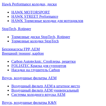
Hawk Performance колодки, диски
HAWK MOTORSPORT
HAWK STREET Performance
HAWK Тормозные колодки для мотоциклов
StopTech, Rotinger
Тормозные диски StopTech, Rotinger
Тормозные колодки StopTech
Бензонасосы FPP, AEM
Внешний тюнинг, карбон
Carbon Autotecknic. Спойлеры, решетки
FOLIATEC Краска для суппортов
Насадки на глушитель Carbon
Впуск, воздушные фильтры AEM
Воздушный фильтр AEM в штатное место
Воздушный фильтр AEM универсальный
Системы холодного впуска AEM
Впуск, воздушные фильтры K&N