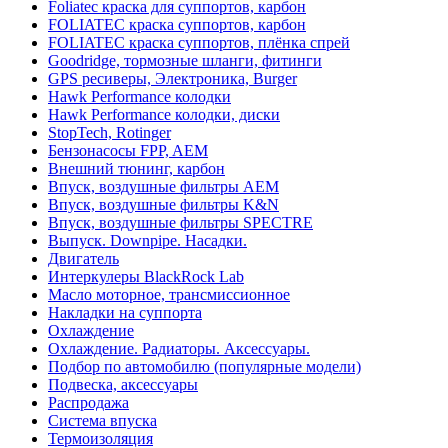
Foliatec краска для суппортов, карбон
FOLIATEC краска суппортов, карбон
FOLIATEC краска суппортов, плёнка спрей
Goodridge, тормозные шланги, фитинги
GPS ресиверы, Электроника, Burger
Hawk Performance колодки
Hawk Performance колодки, диски
StopTech, Rotinger
Бензонасосы FPP, AEM
Внешний тюнинг, карбон
Впуск, воздушные фильтры AEM
Впуск, воздушные фильтры K&N
Впуск, воздушные фильтры SPECTRE
Выпуск. Downpipe. Насадки.
Двигатель
Интеркулеры BlackRock Lab
Масло моторное, трансмиссионное
Накладки на суппорта
Охлаждение
Охлаждение. Радиаторы. Аксессуары.
Подбор по автомобилю (популярные модели)
Подвеска, аксессуары
Распродажа
Система впуска
Термоизоляция