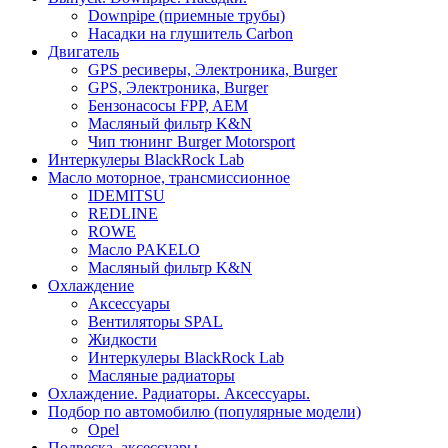
Downpipe (приемные трубы)
Насадки на глушитель Carbon
Двигатель
GPS ресиверы, Электроника, Burger
GPS, Электроника, Burger
Бензонасосы FPP, AEM
Масляный фильтр K&N
Чип тюнинг Burger Motorsport
Интеркулеры BlackRock Lab
Масло моторное, трансмиссионное
IDEMITSU
REDLINE
ROWE
Масло PAKELO
Масляный фильтр K&N
Охлаждение
Аксессуары
Вентиляторы SPAL
Жидкости
Интеркулеры BlackRock Lab
Масляные радиаторы
Охлаждение. Радиаторы. Аксессуары.
Подбор по автомобилю (популярные модели)
Opel
Подвеска, аксессуары