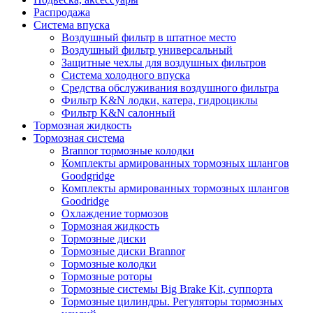
Распродажа
Система впуска
Воздушный фильтр в штатное место
Воздушный фильтр универсальный
Защитные чехлы для воздушных фильтров
Система холодного впуска
Средства обслуживания воздушного фильтра
Фильтр K&N лодки, катера, гидроциклы
Фильтр K&N салонный
Тормозная жидкость
Тормозная система
Brannor тормозные колодки
Комплекты армированных тормозных шлангов
Goodgridge
Комплекты армированных тормозных шлангов
Goodridge
Охлаждение тормозов
Тормозная жидкость
Тормозные диски
Тормозные диски Brannor
Тормозные колодки
Тормозные роторы
Тормозные системы Big Brake Kit, суппорта
Тормозные цилиндры. Регуляторы тормозных