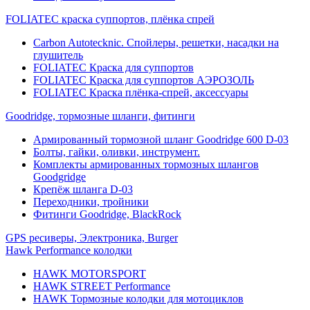
FOLIATEC краска суппортов, плёнка спрей
Carbon Autotecknic. Спойлеры, решетки, насадки на
глушитель
FOLIATEC Краска для суппортов
FOLIATEC Краска для суппортов АЭРОЗОЛЬ
FOLIATEC Краска плёнка-спрей, аксессуары
Goodridge, тормозные шланги, фитинги
Армированный тормозной шланг Goodridge 600 D-03
Болты, гайки, оливки, инструмент.
Комплекты армированных тормозных шлангов
Goodgridge
Крепёж шланга D-03
Переходники, тройники
Фитинги Goodridge, BlackRock
GPS ресиверы, Электроника, Burger
Hawk Performance колодки
HAWK MOTORSPORT
HAWK STREET Performance
HAWK Тормозные колодки для мотоциклов