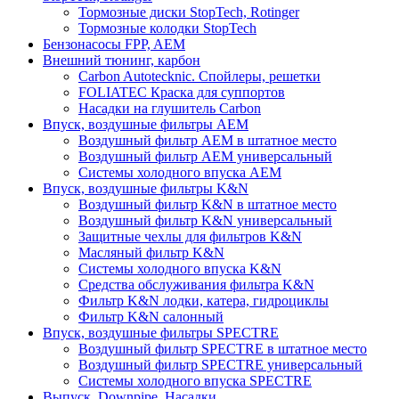
Тормозные диски StopTech, Rotinger
Тормозные колодки StopTech
Бензонасосы FPP, AEM
Внешний тюнинг, карбон
Carbon Autotecknic. Спойлеры, решетки
FOLIATEC Краска для суппортов
Насадки на глушитель Carbon
Впуск, воздушные фильтры AEM
Воздушный фильтр AEM в штатное место
Воздушный фильтр AEM универсальный
Системы холодного впуска AEM
Впуск, воздушные фильтры K&N
Воздушный фильтр K&N в штатное место
Воздушный фильтр K&N универсальный
Защитные чехлы для фильтров K&N
Масляный фильтр K&N
Системы холодного впуска K&N
Средства обслуживания фильтра K&N
Фильтр K&N лодки, катера, гидроциклы
Фильтр K&N салонный
Впуск, воздушные фильтры SPECTRE
Воздушный фильтр SPECTRE в штатное место
Воздушный фильтр SPECTRE универсальный
Системы холодного впуска SPECTRE
Выпуск. Downpipe. Насадки.