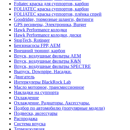
Foliatec краска для суппортов, карбон
FOLIATEC краска суппортов, карбон
FOLIATEC краска суппортов, плёнка спрей
Goodridge, тормозные шланги, фитинги
GPS ресиверы, Электроника, Burger
Hawk Performance колодки
Hawk Performance колодки, диски
StopTech, Rotinger
Бензонасосы FPP, AEM
Внешний тюнинг, карбон
Впуск, воздушные фильтры AEM
Впуск, воздушные фильтры K&N
Впуск, воздушные фильтры SPECTRE
Выпуск. Downpipe. Насадки.
Двигатель
Интеркулеры BlackRock Lab
Масло моторное, трансмиссионное
Накладки на суппорта
Охлаждение
Охлаждение. Радиаторы. Аксессуары.
Подбор по автомобилю (популярные модели)
Подвеска, аксессуары
Распродажа
Система впуска
Термоизоляция