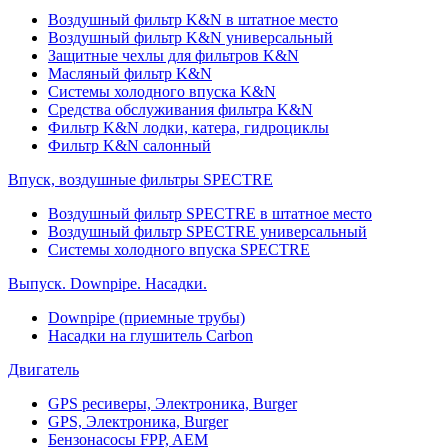
Воздушный фильтр K&N в штатное место
Воздушный фильтр K&N универсальный
Защитные чехлы для фильтров K&N
Масляный фильтр K&N
Системы холодного впуска K&N
Средства обслуживания фильтра K&N
Фильтр K&N лодки, катера, гидроциклы
Фильтр K&N салонный
Впуск, воздушные фильтры SPECTRE
Воздушный фильтр SPECTRE в штатное место
Воздушный фильтр SPECTRE универсальный
Системы холодного впуска SPECTRE
Выпуск. Downpipe. Насадки.
Downpipe (приемные трубы)
Насадки на глушитель Carbon
Двигатель
GPS ресиверы, Электроника, Burger
GPS, Электроника, Burger
Бензонасосы FPP, AEM