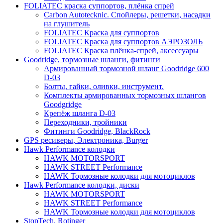
FOLIATEC краска суппортов, плёнка спрей
Carbon Autotecknic. Спойлеры, решетки, насадки
на глушитель
FOLIATEC Краска для суппортов
FOLIATEC Краска для суппортов АЭРОЗОЛЬ
FOLIATEC Краска плёнка-спрей, аксессуары
Goodridge, тормозные шланги, фитинги
Армированный тормозной шланг Goodridge 600
D-03
Болты, гайки, оливки, инструмент.
Комплекты армированных тормозных шлангов
Goodgridge
Крепёж шланга D-03
Переходники, тройники
Фитинги Goodridge, BlackRock
GPS ресиверы, Электроника, Burger
Hawk Performance колодки
HAWK MOTORSPORT
HAWK STREET Performance
HAWK Тормозные колодки для мотоциклов
Hawk Performance колодки, диски
HAWK MOTORSPORT
HAWK STREET Performance
HAWK Тормозные колодки для мотоциклов
StopTech, Rotinger