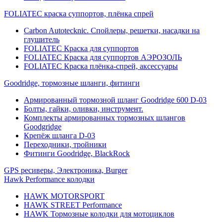
FOLIATEC краска суппортов, плёнка спрей
Carbon Autotecknic. Спойлеры, решетки, насадки на
глушитель
FOLIATEC Краска для суппортов
FOLIATEC Краска для суппортов АЭРОЗОЛЬ
FOLIATEC Краска плёнка-спрей, аксессуары
Goodridge, тормозные шланги, фитинги
Армированный тормозной шланг Goodridge 600 D-03
Болты, гайки, оливки, инструмент.
Комплекты армированных тормозных шлангов
Goodgridge
Крепёж шланга D-03
Переходники, тройники
Фитинги Goodridge, BlackRock
GPS ресиверы, Электроника, Burger
Hawk Performance колодки
HAWK MOTORSPORT
HAWK STREET Performance
HAWK Тормозные колодки для мотоциклов