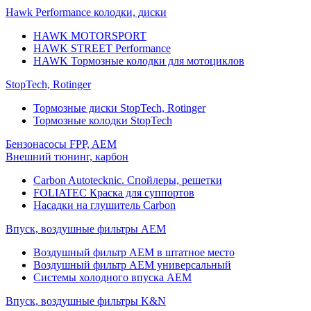
Hawk Performance колодки, диски
HAWK MOTORSPORT
HAWK STREET Performance
HAWK Тормозные колодки для мотоциклов
StopTech, Rotinger
Тормозные диски StopTech, Rotinger
Тормозные колодки StopTech
Бензонасосы FPP, AEM
Внешний тюнинг, карбон
Carbon Autotecknic. Спойлеры, решетки
FOLIATEC Краска для суппортов
Насадки на глушитель Carbon
Впуск, воздушные фильтры AEM
Воздушный фильтр AEM в штатное место
Воздушный фильтр AEM универсальный
Системы холодного впуска AEM
Впуск, воздушные фильтры K&N