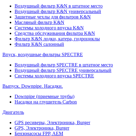
Воздушный фильтр K&N в штатное место
Воздушный фильтр K&N универсальный
Защитные чехлы для фильтров K&N
Масляный фильтр K&N
Системы холодного впуска K&N
Средства обслуживания фильтра K&N
Фильтр K&N лодки, катера, гидроциклы
Фильтр K&N салонный
Впуск, воздушные фильтры SPECTRE
Воздушный фильтр SPECTRE в штатное место
Воздушный фильтр SPECTRE универсальный
Системы холодного впуска SPECTRE
Выпуск. Downpipe. Насадки.
Downpipe (приемные трубы)
Насадки на глушитель Carbon
Двигатель
GPS ресиверы, Электроника, Burger
GPS, Электроника, Burger
Бензонасосы FPP, AEM