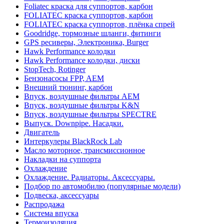
Foliatec краска для суппортов, карбон
FOLIATEC краска суппортов, карбон
FOLIATEC краска суппортов, плёнка спрей
Goodridge, тормозные шланги, фитинги
GPS ресиверы, Электроника, Burger
Hawk Performance колодки
Hawk Performance колодки, диски
StopTech, Rotinger
Бензонасосы FPP, AEM
Внешний тюнинг, карбон
Впуск, воздушные фильтры AEM
Впуск, воздушные фильтры K&N
Впуск, воздушные фильтры SPECTRE
Выпуск. Downpipe. Насадки.
Двигатель
Интеркулеры BlackRock Lab
Масло моторное, трансмиссионное
Накладки на суппорта
Охлаждение
Охлаждение. Радиаторы. Аксессуары.
Подбор по автомобилю (популярные модели)
Подвеска, аксессуары
Распродажа
Система впуска
Термоизоляция