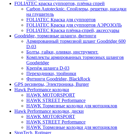
FOLIATEC краска суппортов, плёнка спрей
Carbon Autotecknic. Спойлеры, решетки, насадки
на глушитель
FOLIATEC Краска для суппортов
FOLIATEC Краска для суппортов АЭРОЗОЛЬ
FOLIATEC Краска плёнка-спрей, аксессуары
Goodridge, тормозные шланги, фитинги
Армированный тормозной шланг Goodridge 600
D-03
Болты, гайки, оливки, инструмент.
Комплекты армированных тормозных шлангов
Goodgridge
Крепёж шланга D-03
Переходники, тройники
Фитинги Goodridge, BlackRock
GPS ресиверы, Электроника, Burger
Hawk Performance колодки
HAWK MOTORSPORT
HAWK STREET Performance
HAWK Тормозные колодки для мотоциклов
Hawk Performance колодки, диски
HAWK MOTORSPORT
HAWK STREET Performance
HAWK Тормозные колодки для мотоциклов
StopTech, Rotinger