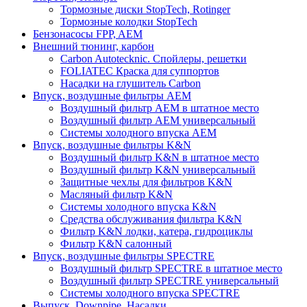
Тормозные диски StopTech, Rotinger
Тормозные колодки StopTech
Бензонасосы FPP, AEM
Внешний тюнинг, карбон
Carbon Autotecknic. Спойлеры, решетки
FOLIATEC Краска для суппортов
Насадки на глушитель Carbon
Впуск, воздушные фильтры AEM
Воздушный фильтр AEM в штатное место
Воздушный фильтр AEM универсальный
Системы холодного впуска AEM
Впуск, воздушные фильтры K&N
Воздушный фильтр K&N в штатное место
Воздушный фильтр K&N универсальный
Защитные чехлы для фильтров K&N
Масляный фильтр K&N
Системы холодного впуска K&N
Средства обслуживания фильтра K&N
Фильтр K&N лодки, катера, гидроциклы
Фильтр K&N салонный
Впуск, воздушные фильтры SPECTRE
Воздушный фильтр SPECTRE в штатное место
Воздушный фильтр SPECTRE универсальный
Системы холодного впуска SPECTRE
Выпуск. Downpipe. Насадки.