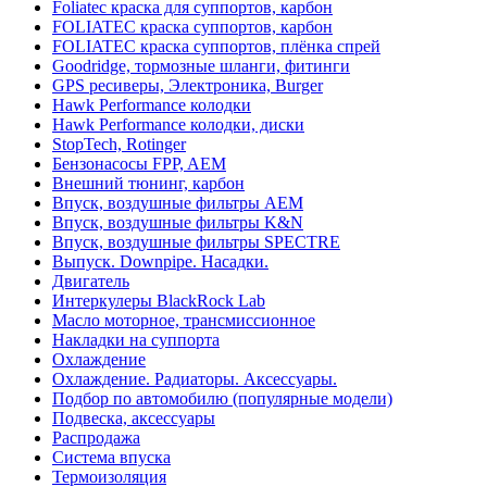
Foliatec краска для суппортов, карбон
FOLIATEC краска суппортов, карбон
FOLIATEC краска суппортов, плёнка спрей
Goodridge, тормозные шланги, фитинги
GPS ресиверы, Электроника, Burger
Hawk Performance колодки
Hawk Performance колодки, диски
StopTech, Rotinger
Бензонасосы FPP, AEM
Внешний тюнинг, карбон
Впуск, воздушные фильтры AEM
Впуск, воздушные фильтры K&N
Впуск, воздушные фильтры SPECTRE
Выпуск. Downpipe. Насадки.
Двигатель
Интеркулеры BlackRock Lab
Масло моторное, трансмиссионное
Накладки на суппорта
Охлаждение
Охлаждение. Радиаторы. Аксессуары.
Подбор по автомобилю (популярные модели)
Подвеска, аксессуары
Распродажа
Система впуска
Термоизоляция