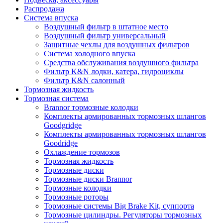
Распродажа
Система впуска
Воздушный фильтр в штатное место
Воздушный фильтр универсальный
Защитные чехлы для воздушных фильтров
Система холодного впуска
Средства обслуживания воздушного фильтра
Фильтр K&N лодки, катера, гидроциклы
Фильтр K&N салонный
Тормозная жидкость
Тормозная система
Brannor тормозные колодки
Комплекты армированных тормозных шлангов
Goodgridge
Комплекты армированных тормозных шлангов
Goodridge
Охлаждение тормозов
Тормозная жидкость
Тормозные диски
Тормозные диски Brannor
Тормозные колодки
Тормозные роторы
Тормозные системы Big Brake Kit, суппорта
Тормозные цилиндры. Регуляторы тормозных