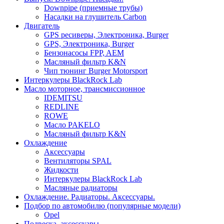
Downpipe (приемные трубы)
Насадки на глушитель Carbon
Двигатель
GPS ресиверы, Электроника, Burger
GPS, Электроника, Burger
Бензонасосы FPP, AEM
Масляный фильтр K&N
Чип тюнинг Burger Motorsport
Интеркулеры BlackRock Lab
Масло моторное, трансмиссионное
IDEMITSU
REDLINE
ROWE
Масло PAKELO
Масляный фильтр K&N
Охлаждение
Аксессуары
Вентиляторы SPAL
Жидкости
Интеркулеры BlackRock Lab
Масляные радиаторы
Охлаждение. Радиаторы. Аксессуары.
Подбор по автомобилю (популярные модели)
Opel
Подвеска, аксессуары