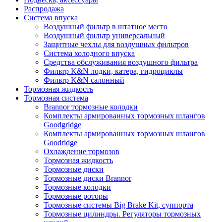
Распродажа
Система впуска
Воздушный фильтр в штатное место
Воздушный фильтр универсальный
Защитные чехлы для воздушных фильтров
Система холодного впуска
Средства обслуживания воздушного фильтра
Фильтр K&N лодки, катера, гидроциклы
Фильтр K&N салонный
Тормозная жидкость
Тормозная система
Brannor тормозные колодки
Комплекты армированных тормозных шлангов
Goodgridge
Комплекты армированных тормозных шлангов
Goodridge
Охлаждение тормозов
Тормозная жидкость
Тормозные диски
Тормозные диски Brannor
Тормозные колодки
Тормозные роторы
Тормозные системы Big Brake Kit, суппорта
Тормозные цилиндры. Регуляторы тормозных