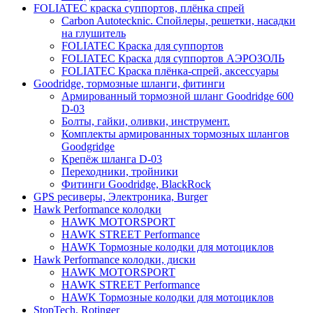
FOLIATEC краска суппортов, плёнка спрей
Carbon Autotecknic. Спойлеры, решетки, насадки
на глушитель
FOLIATEC Краска для суппортов
FOLIATEC Краска для суппортов АЭРОЗОЛЬ
FOLIATEC Краска плёнка-спрей, аксессуары
Goodridge, тормозные шланги, фитинги
Армированный тормозной шланг Goodridge 600
D-03
Болты, гайки, оливки, инструмент.
Комплекты армированных тормозных шлангов
Goodgridge
Крепёж шланга D-03
Переходники, тройники
Фитинги Goodridge, BlackRock
GPS ресиверы, Электроника, Burger
Hawk Performance колодки
HAWK MOTORSPORT
HAWK STREET Performance
HAWK Тормозные колодки для мотоциклов
Hawk Performance колодки, диски
HAWK MOTORSPORT
HAWK STREET Performance
HAWK Тормозные колодки для мотоциклов
StopTech, Rotinger