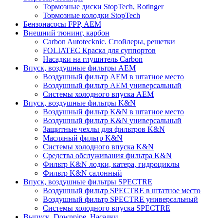
Тормозные диски StopTech, Rotinger
Тормозные колодки StopTech
Бензонасосы FPP, AEM
Внешний тюнинг, карбон
Carbon Autotecknic. Спойлеры, решетки
FOLIATEC Краска для суппортов
Насадки на глушитель Carbon
Впуск, воздушные фильтры AEM
Воздушный фильтр AEM в штатное место
Воздушный фильтр AEM универсальный
Системы холодного впуска AEM
Впуск, воздушные фильтры K&N
Воздушный фильтр K&N в штатное место
Воздушный фильтр K&N универсальный
Защитные чехлы для фильтров K&N
Масляный фильтр K&N
Системы холодного впуска K&N
Средства обслуживания фильтра K&N
Фильтр K&N лодки, катера, гидроциклы
Фильтр K&N салонный
Впуск, воздушные фильтры SPECTRE
Воздушный фильтр SPECTRE в штатное место
Воздушный фильтр SPECTRE универсальный
Системы холодного впуска SPECTRE
Выпуск. Downpipe. Насадки.