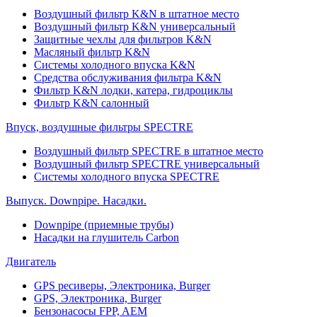
Воздушный фильтр K&N в штатное место
Воздушный фильтр K&N универсальный
Защитные чехлы для фильтров K&N
Масляный фильтр K&N
Системы холодного впуска K&N
Средства обслуживания фильтра K&N
Фильтр K&N лодки, катера, гидроциклы
Фильтр K&N салонный
Впуск, воздушные фильтры SPECTRE
Воздушный фильтр SPECTRE в штатное место
Воздушный фильтр SPECTRE универсальный
Системы холодного впуска SPECTRE
Выпуск. Downpipe. Насадки.
Downpipe (приемные трубы)
Насадки на глушитель Carbon
Двигатель
GPS ресиверы, Электроника, Burger
GPS, Электроника, Burger
Бензонасосы FPP, AEM