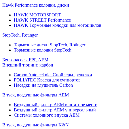
Hawk Performance колодки, диски
HAWK MOTORSPORT
HAWK STREET Performance
HAWK Тормозные колодки для мотоциклов
StopTech, Rotinger
Тормозные диски StopTech, Rotinger
Тормозные колодки StopTech
Бензонасосы FPP, AEM
Внешний тюнинг, карбон
Carbon Autotecknic. Спойлеры, решетки
FOLIATEC Краска для суппортов
Насадки на глушитель Carbon
Впуск, воздушные фильтры AEM
Воздушный фильтр AEM в штатное место
Воздушный фильтр AEM универсальный
Системы холодного впуска AEM
Впуск, воздушные фильтры K&N