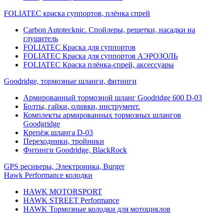
FOLIATEC краска суппортов, плёнка спрей
Carbon Autotecknic. Спойлеры, решетки, насадки на
глушитель
FOLIATEC Краска для суппортов
FOLIATEC Краска для суппортов АЭРОЗОЛЬ
FOLIATEC Краска плёнка-спрей, аксессуары
Goodridge, тормозные шланги, фитинги
Армированный тормозной шланг Goodridge 600 D-03
Болты, гайки, оливки, инструмент.
Комплекты армированных тормозных шлангов
Goodgridge
Крепёж шланга D-03
Переходники, тройники
Фитинги Goodridge, BlackRock
GPS ресиверы, Электроника, Burger
Hawk Performance колодки
HAWK MOTORSPORT
HAWK STREET Performance
HAWK Тормозные колодки для мотоциклов