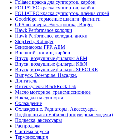
Foliatec краска для суппортов, карбон
FOLIATEC краска суппортов, карбон
FOLIATEC краска суппортов, плёнка спрей
Goodridge, тормозные шланги, фитинги
GPS ресиверы, Электроника, Burger
Hawk Performance колодки
Hawk Performance колодки, диски
StopTech, Rotinger
Бензонасосы FPP, AEM
Внешний тюнинг, карбон
Впуск, воздушные фильтры AEM
Впуск, воздушные фильтры K&N
Впуск, воздушные фильтры SPECTRE
Выпуск. Downpipe. Насадки.
Двигатель
Интеркулеры BlackRock Lab
Масло моторное, трансмиссионное
Накладки на суппорта
Охлаждение
Охлаждение. Радиаторы. Аксессуары.
Подбор по автомобилю (популярные модели)
Подвеска, аксессуары
Распродажа
Система впуска
Термоизоляция