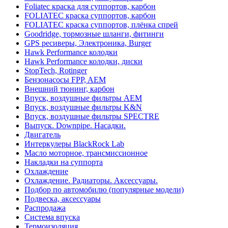
Foliatec краска для суппортов, карбон
FOLIATEC краска суппортов, карбон
FOLIATEC краска суппортов, плёнка спрей
Goodridge, тормозные шланги, фитинги
GPS ресиверы, Электроника, Burger
Hawk Performance колодки
Hawk Performance колодки, диски
StopTech, Rotinger
Бензонасосы FPP, AEM
Внешний тюнинг, карбон
Впуск, воздушные фильтры AEM
Впуск, воздушные фильтры K&N
Впуск, воздушные фильтры SPECTRE
Выпуск. Downpipe. Насадки.
Двигатель
Интеркулеры BlackRock Lab
Масло моторное, трансмиссионное
Накладки на суппорта
Охлаждение
Охлаждение. Радиаторы. Аксессуары.
Подбор по автомобилю (популярные модели)
Подвеска, аксессуары
Распродажа
Система впуска
Термоизоляция