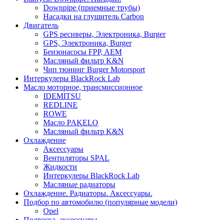
Downpipe (приемные трубы)
Насадки на глушитель Carbon
Двигатель
GPS ресиверы, Электроника, Burger
GPS, Электроника, Burger
Бензонасосы FPP, AEM
Масляный фильтр K&N
Чип тюнинг Burger Motorsport
Интеркулеры BlackRock Lab
Масло моторное, трансмиссионное
IDEMITSU
REDLINE
ROWE
Масло PAKELO
Масляный фильтр K&N
Охлаждение
Аксессуары
Вентиляторы SPAL
Жидкости
Интеркулеры BlackRock Lab
Масляные радиаторы
Охлаждение. Радиаторы. Аксессуары.
Подбор по автомобилю (популярные модели)
Opel
Подвеска, аксессуары