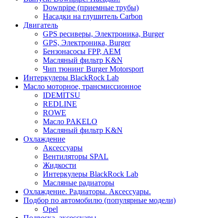
Downpipe (приемные трубы)
Насадки на глушитель Carbon
Двигатель
GPS ресиверы, Электроника, Burger
GPS, Электроника, Burger
Бензонасосы FPP, AEM
Масляный фильтр K&N
Чип тюнинг Burger Motorsport
Интеркулеры BlackRock Lab
Масло моторное, трансмиссионное
IDEMITSU
REDLINE
ROWE
Масло PAKELO
Масляный фильтр K&N
Охлаждение
Аксессуары
Вентиляторы SPAL
Жидкости
Интеркулеры BlackRock Lab
Масляные радиаторы
Охлаждение. Радиаторы. Аксессуары.
Подбор по автомобилю (популярные модели)
Opel
Подвеска, аксессуары