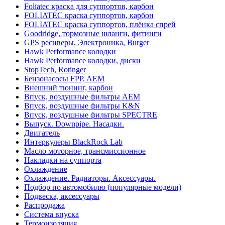
Foliatec краска для суппортов, карбон
FOLIATEC краска суппортов, карбон
FOLIATEC краска суппортов, плёнка спрей
Goodridge, тормозные шланги, фитинги
GPS ресиверы, Электроника, Burger
Hawk Performance колодки
Hawk Performance колодки, диски
StopTech, Rotinger
Бензонасосы FPP, AEM
Внешний тюнинг, карбон
Впуск, воздушные фильтры AEM
Впуск, воздушные фильтры K&N
Впуск, воздушные фильтры SPECTRE
Выпуск. Downpipe. Насадки.
Двигатель
Интеркулеры BlackRock Lab
Масло моторное, трансмиссионное
Накладки на суппорта
Охлаждение
Охлаждение. Радиаторы. Аксессуары.
Подбор по автомобилю (популярные модели)
Подвеска, аксессуары
Распродажа
Система впуска
Термоизоляция