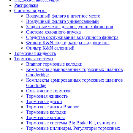
Распродажа
Система впуска
Воздушный фильтр в штатное место
Воздушный фильтр универсальный
Защитные чехлы для воздушных фильтров
Система холодного впуска
Средства обслуживания воздушного фильтра
Фильтр K&N лодки, катера, гидроциклы
Фильтр K&N салонный
Тормозная жидкость
Тормозная система
Brannor тормозные колодки
Комплекты армированных тормозных шлангов
Goodgridge
Комплекты армированных тормозных шлангов
Goodridge
Охлаждение тормозов
Тормозная жидкость
Тормозные диски
Тормозные диски Brannor
Тормозные колодки
Тормозные роторы
Тормозные системы Big Brake Kit, суппорта
Тормозные цилиндры. Регуляторы тормозных