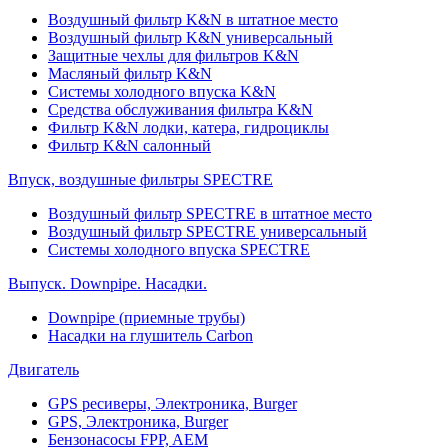
Воздушный фильтр K&N в штатное место
Воздушный фильтр K&N универсальный
Защитные чехлы для фильтров K&N
Масляный фильтр K&N
Системы холодного впуска K&N
Средства обслуживания фильтра K&N
Фильтр K&N лодки, катера, гидроциклы
Фильтр K&N салонный
Впуск, воздушные фильтры SPECTRE
Воздушный фильтр SPECTRE в штатное место
Воздушный фильтр SPECTRE универсальный
Системы холодного впуска SPECTRE
Выпуск. Downpipe. Насадки.
Downpipe (приемные трубы)
Насадки на глушитель Carbon
Двигатель
GPS ресиверы, Электроника, Burger
GPS, Электроника, Burger
Бензонасосы FPP, AEM