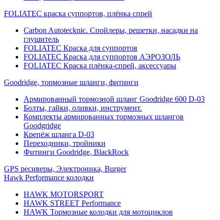
FOLIATEC краска суппортов, плёнка спрей
Carbon Autotecknic. Спойлеры, решетки, насадки на
глушитель
FOLIATEC Краска для суппортов
FOLIATEC Краска для суппортов АЭРОЗОЛЬ
FOLIATEC Краска плёнка-спрей, аксессуары
Goodridge, тормозные шланги, фитинги
Армированный тормозной шланг Goodridge 600 D-03
Болты, гайки, оливки, инструмент.
Комплекты армированных тормозных шлангов
Goodgridge
Крепёж шланга D-03
Переходники, тройники
Фитинги Goodridge, BlackRock
GPS ресиверы, Электроника, Burger
Hawk Performance колодки
HAWK MOTORSPORT
HAWK STREET Performance
HAWK Тормозные колодки для мотоциклов