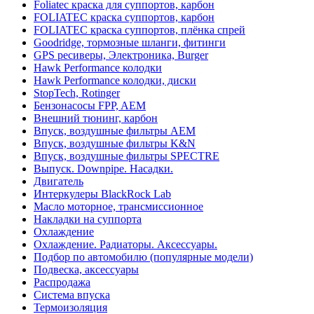
Foliatec краска для суппортов, карбон
FOLIATEC краска суппортов, карбон
FOLIATEC краска суппортов, плёнка спрей
Goodridge, тормозные шланги, фитинги
GPS ресиверы, Электроника, Burger
Hawk Performance колодки
Hawk Performance колодки, диски
StopTech, Rotinger
Бензонасосы FPP, AEM
Внешний тюнинг, карбон
Впуск, воздушные фильтры AEM
Впуск, воздушные фильтры K&N
Впуск, воздушные фильтры SPECTRE
Выпуск. Downpipe. Насадки.
Двигатель
Интеркулеры BlackRock Lab
Масло моторное, трансмиссионное
Накладки на суппорта
Охлаждение
Охлаждение. Радиаторы. Аксессуары.
Подбор по автомобилю (популярные модели)
Подвеска, аксессуары
Распродажа
Система впуска
Термоизоляция