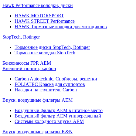
Hawk Performance колодки, диски
HAWK MOTORSPORT
HAWK STREET Performance
HAWK Тормозные колодки для мотоциклов
StopTech, Rotinger
Тормозные диски StopTech, Rotinger
Тормозные колодки StopTech
Бензонасосы FPP, AEM
Внешний тюнинг, карбон
Carbon Autotecknic. Спойлеры, решетки
FOLIATEC Краска для суппортов
Насадки на глушитель Carbon
Впуск, воздушные фильтры AEM
Воздушный фильтр AEM в штатное место
Воздушный фильтр AEM универсальный
Системы холодного впуска AEM
Впуск, воздушные фильтры K&N