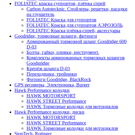
FOLIATEC краска суппортов, плёнка спрей
Carbon Autotecknic. Спойлеры, решетки, насадки
на глушитель
FOLIATEC Краска для суппортов
FOLIATEC Краска для суппортов АЭРОЗОЛЬ
FOLIATEC Краска плёнка-спрей, аксессуары
Goodridge, тормозные шланги, фитинги
Армированный тормозной шланг Goodridge 600
D-03
Болты, гайки, оливки, инструмент.
Комплекты армированных тормозных шлангов
Goodgridge
Крепёж шланга D-03
Переходники, тройники
Фитинги Goodridge, BlackRock
GPS ресиверы, Электроника, Burger
Hawk Performance колодки
HAWK MOTORSPORT
HAWK STREET Performance
HAWK Тормозные колодки для мотоциклов
Hawk Performance колодки, диски
HAWK MOTORSPORT
HAWK STREET Performance
HAWK Тормозные колодки для мотоциклов
StopTech, Rotinger